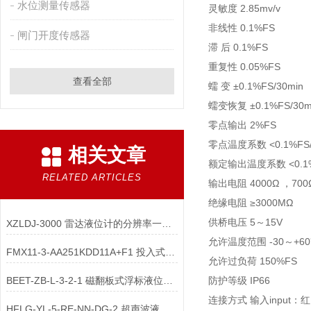
水位测量传感器
灵敏度 2.85mv/v
非线性 0.1%FS
闸门开度传感器
滞 后 0.1%FS
重复性 0.05%FS
查看全部
蠕 变 ±0.1%FS/30min
蠕变恢复 ±0.1%FS/30m
零点输出 2%FS
零点温度系数 <0.1%FS
相关文章
额定输出温度系数 <0.1%
RELATED ARTICLES
输出电阻 4000Ω ，700
绝缘电阻 ≥3000MΩ
供桥电压 5～15V
XZLDJ-3000 雷达液位计的分辨率一般多少合适
允许温度范围 -30～+6
FMX11-3-AA251KDD11A+F1 投入式液位计安装方式
允许过负荷 150%FS
BEET-ZB-L-3-2-1 磁翻板式浮标液位计的浮子磁性是在上还是在下
防护等级 IP66
连接方式 输入input：红Red
HFLG-YL-5-RE-NN-DG-2 超声波液位计 安装调试