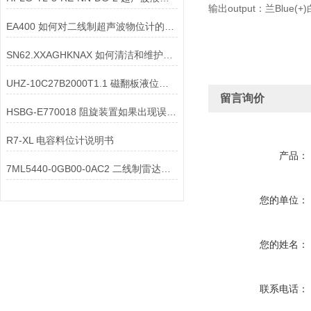
输出output：兰Blue(+)白
EA400 如何对二线制超声波物位计的显示屏幕进行维护？
SN62.XXAGHKNAX 如何清洁和维护超声波液位计的管道
UHZ-10C27B2000T1.1 磁翻板液位计远传模块的精度如何校准
留言询价
HSBG-E770018 阻旋装置如果出现误报该如何处理
R7-XL 电容料位计说明书
产品：
7ML5440-0GB00-0AC2 二线制雷达在测量轻质油时重复性不如重质油，核心原因
您的单位：
您的姓名：
联系电话：