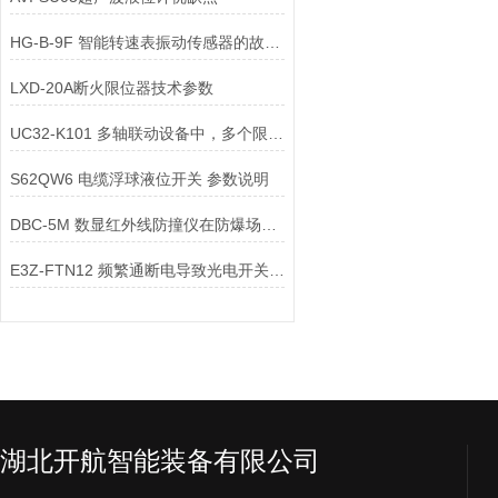
HG-B-9F 智能转速表振动传感器的故障诊断方法有哪些？
LXD-20A断火限位器技术参数
UC32-K101 多轴联动设备中，多个限位开关信号同时触发时PLC中断处理程序
S62QW6 电缆浮球液位开关 参数说明
DBC-5M 数显红外线防撞仪在防爆场景中，核心配件需满足哪些防爆要求？
E3Z-FTN12 频繁通断电导致光电开关寿命缩短核心原因
湖北开航智能装备有限公司