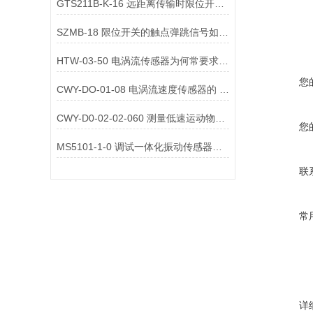
GTS211B-K-16 远距离传输时限位开关信号的衰减补偿方法是什么？
SZMB-18 限位开关的触点弹跳信号如何处理？硬件与软件方法对比？
HTW-03-50 电涡流传感器为何常要求被测物体表面有 “特征结构”？
您
CWY-DO-01-08 电涡流速度传感器的 “频率响应范围” 是指什么？
CWY-D0-02-02-060 测量低速运动物体速度时，如何选型电涡流速度传感器？
您
MS5101-1-0 调试一体化振动传感器时，需等待设备达到热稳定状态吗？
联
常
详