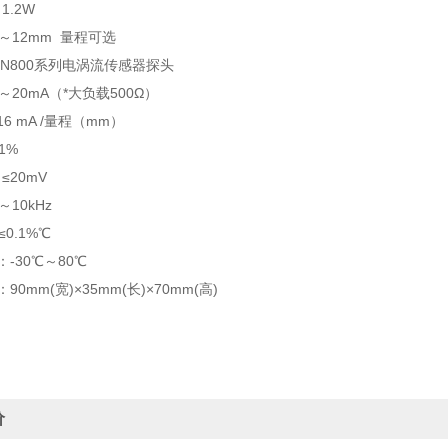
1.2W
～12mm 量程可选
N800
系列电涡流传感器探头
～
20mA
（*
大负载
500Ω
）
16 mA /
量程（mm）
1%
：
≤20mV
～
10kHz
≤0.1%
℃
：
-30
℃
～
80
℃
：
90mm(
宽)×35mm(长)×70mm(高)
价