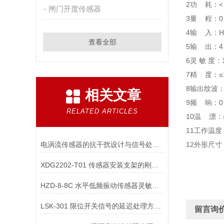
2
功 耗：< 
闸门开度传感器
3
量 程：0
4
输 入：
H
查看全部
5
输 出：
4
6
灵 敏 度：
7
精 度：
≤
8
输出纹波
相关文章
9
频 响：
0
RELATED ARTICLES
10
温 漂：
11
工作温度
电涡流传感器的抗干扰设计与信号处理技术
12
外形尺寸
XDG2202-T01 传感器安装支架的刚度对水平低频振动测量有何影响？
HZD-8-8C 水平低频振动传感器灵敏度校准的具体步骤是什么？
LSK-301 限位开关信号的延迟处理方法是什么？
留言询