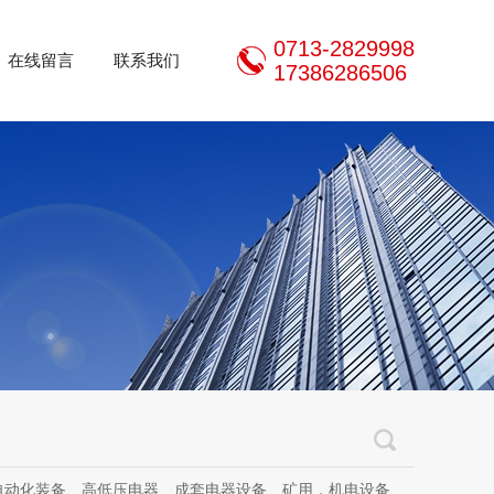
0713-2829998
在线留言
联系我们
17386286506
器设备、矿用，机电设备、机电设备及其配件、传动设备、减速机、电动机、传感器、气动液压元件、电器及其配件、电缆线、照明器材、，电器设计、研发、制造、加工、销售、租凭、维修、安装、调试。