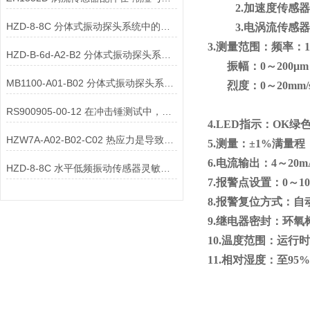
2.
加速度传感器
HZD-8-8C 分体式振动探头系统中的防松标记配件
3.
电涡流传感器
3.
测量范围：频率：10
HZD-B-6d-A2-B2 分体式振动探头系统中的防冷凝透气阀配件
振幅：0～200μm
MB1100-A01-B02 分体式振动探头系统中的导向套管配件
烈度：0～20mm/
RS900905-00-12 在冲击锤测试中，一体式传感器需要特殊安装
4.LED
指示：OK绿色，
HZW7A-A02-B02-C02 热应力是导致振动传感器在热机中失效的关键因素
5.
测量：±1%满量程
6.
电流输出：4～20m
HZD-8-8C 水平低频振动传感器灵敏度校准的具体步骤是什么？
7.
报警点设置：0～1
8.
报警复位方式：自动
9.
继电器密封：环氧树脂
10.
温度范围：运行时-
11.
相对湿度：至95