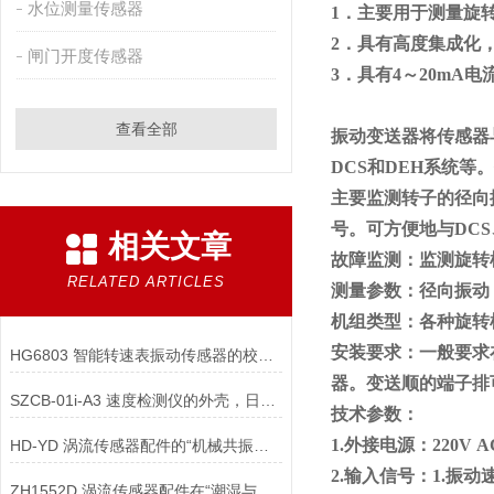
水位测量传感器
1
．主要用于测量旋
2
．具有高度集成化
闸门开度传感器
3
．具有4～20mA
查看全部
振动变送器将传感器
DCS和DEH系统
主要监测转子的径向
号。可方便地与DCS
相关文章
故障监测：监测旋转
RELATED ARTICLES
测量参数：径向振动
机组类型：各种旋转
安装要求：一般要求
HG6803 智能转速表振动传感器的校准周期如何科学确定？
器。变送顺的端子排
SZCB-01i-A3 速度检测仪的外壳，日常维护的工作包括哪些？
技术参数：
1.
外接电源：220V A
HD-YD 涡流传感器配件的“机械共振频率”为何须高于被测振动频率？
2.
输入信号：1.振动
ZH1552D 涡流传感器配件在“潮湿与水浸环境”