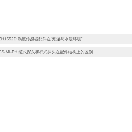
ZH1552D 涡流传感器配件在“潮湿与水浸环境”
CS-MI-PH 缆式探头和杆式探头在配件结构上的区别