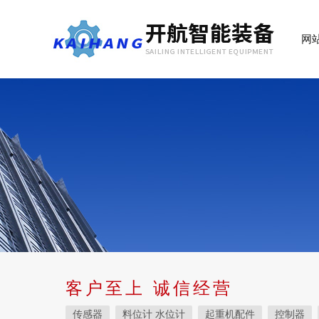
网
客户至上 诚信经营
传感器
料位计 水位计
起重机配件
控制器