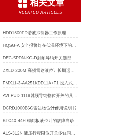
相关文章
RELATED ARTICLES
HDD1500FD谐波抑制器工作原理
HQSG-A 安全报警灯在低温环境下的运行保障方面，具备哪些核心特点？
DEC-SPDN-KG-D射频导纳开关选型说明
ZXLD-200M 高频雷达液位计长期运行后，是哪些核心部件老化导致的？
FMX11-3-AA251KDD11A+F1 投入式液位计接触水面显示超过量程怎么办
AVI-PUD-1118射频导纳物位开关的具体调试方法
DCRD1000B6G雷达物位计使用说明书
BTC40-44H 磁翻板液位计的故障自诊断功能，依托传感器监测、智能算法等
ALS-312N 液压行程限位开关多缸同步触发失败的原因