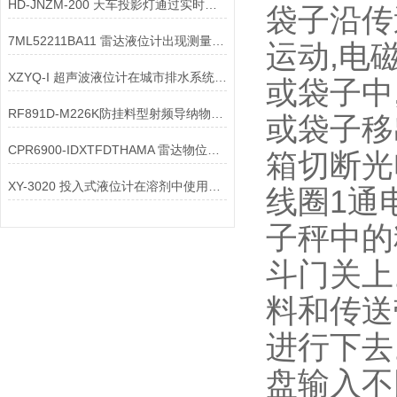
HD-JNZM-200 天车投影灯通过实时、可视化的预防性警示，显著减少因碰撞
袋子沿传
7ML52211BA11 雷达液位计出现测量值波动较大的故障时原因有哪些
运动,电
XZYQ-I 超声波液位计在城市排水系统中的深度应用
或袋子中
RF891D-M226K防挂料型射频导纳物位开关
或袋子移
CPR6900-IDXTFDTHAMA 雷达物位计 技术参数
箱切断光
XY-3020 投入式液位计在溶剂中使用安全吗
线圈1通
子秤中的
斗门关上
料和传送
进行下去
盘输入不