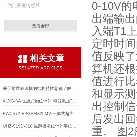
0-10V
闸门开度传感器
出端输出
查看全部
入端T1
定时时间
值反映了
相关文章
算机还根
RELATED ARTICLES
值进行比
关于耐磨减速机的结构特性您都了解吗？
和显示测
ALXG-6A 阻旋式物位计的“电源电压”波动时，阻尼电机稳定性如何保障？
出控制信
PWCS72-PBGPMX2LMV 一体式超声波液位计在选型时，如何选择型号？
后发出回
UHZ-519D-310 磁翻板液位计的零位标定方法
重。 图