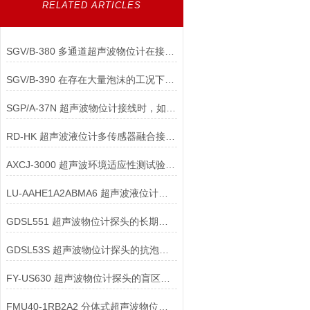
RELATED ARTICLES
SGV/B-380 多通道超声波物位计在接线时如何进行地址分配与防冲突设置？
SGV/B-390 在存在大量泡沫的工况下，超声波物位计接线与安装应如何配合？
SGP/A-37N 超声波物位计接线时，如何正确配置仪表的“阻尼时间”参数？
RD-HK 超声波液位计多传感器融合接口配件：工艺全景数据的基石
AXCJ-3000 超声波环境适应性测试验证配件：出厂前的质量守门员
LU-AAHE1A2ABMA6 超声波液位计电磁兼容设计组件：信号纯净的幕后功臣
GDSL551 超声波物位计探头的长期稳定性如何保障？
GDSL53S 超声波物位计探头的抗泡沫干扰能力如何实现？
FY-US630 超声波物位计探头的盲区优化有哪些技术手段？
FMU40-1RB2A2 分体式超声波物位仪表主电路板的显示模块如何满足不同需求？