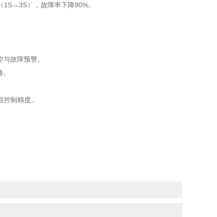
S→3S），故障率下降90%。
监控与故障预警。
略。
程控制精度。
。