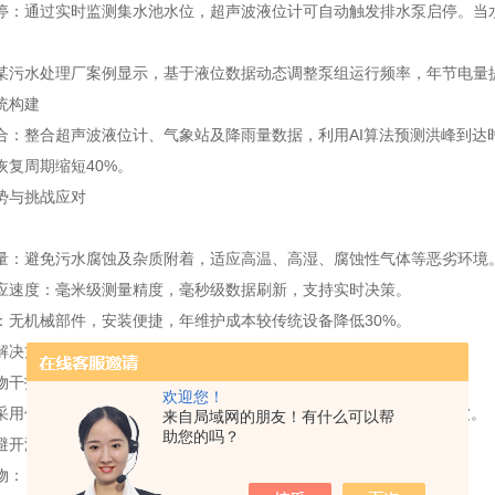
停：通过实时监测集水池水位，超声波液位计可自动触发排水泵启停。当
。
某污水处理厂案例显示，基于液位数据动态调整泵组运行频率，年节电量提
统构建
合：整合超声波液位计、气象站及降雨量数据，利用AI算法预测洪峰到达
恢复周期缩短40%。
势与挑战应对
量：避免污水腐蚀及杂质附着，适应高温、高湿、腐蚀性气体等恶劣环境
应速度：毫米级测量精度，毫秒级数据刷新，支持实时决策。
：无机械部件，安装便捷，年维护成本较传统设备降低30%。
解决方案
物干扰：
欢迎您！
采用低频探头（40kHz以下）增强穿透力，结合信号滤波算法虚假回波。
来自局域网的朋友！有什么可以帮
助您的吗？
避开液面波动区域，加装导波管减少泡沫影响。
物：