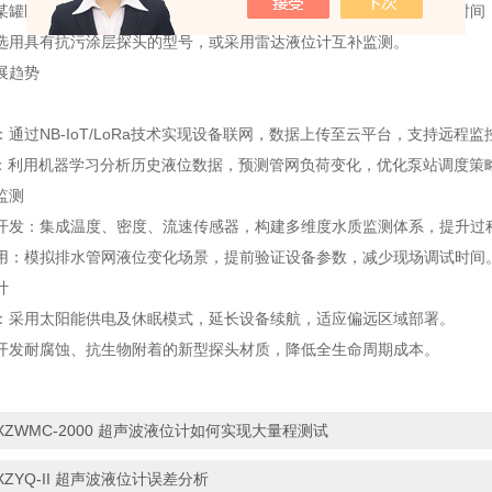
某罐区废水池因油污导致测量跳变，通过清理导向管污垢并调整阻尼时间（1
选用具有抗污涂层探头的型号，或采用雷达液位计互补监测。
展趋势
通过NB-IoT/LoRa技术实现设备联网，数据上传至云平台，支持远程
合：利用机器学习分析历史液位数据，预测管网负荷变化，优化泵站调度策
监测
开发：集成温度、密度、流速传感器，构建多维度水质监测体系，提升过
用：模拟排水管网液位变化场景，提前验证设备参数，减少现场调试时间
计
：采用太阳能供电及休眠模式，延长设备续航，适应偏远区域部署。
开发耐腐蚀、抗生物附着的新型探头材质，降低全生命周期成本。
XZWMC-2000 超声波液位计如何实现大量程测试
XZYQ-II 超声波液位计误差分析