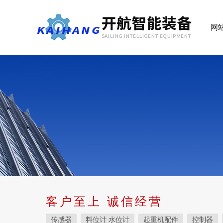
网
客户至上 诚信经营
传感器
料位计 水位计
起重机配件
控制器