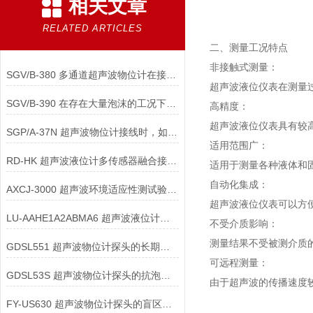
相关文章
RELATED ARTICLES
二、测量工况特点
非接触式测量：
SGV/B-380 多通道超声波物位计在接线时如何进行地址分配与防冲突设置？
超声波液位仪表在测量
SGV/B-390 在存在大量泡沫的工况下，超声波物位计接线与安装应如何配合？
高精度：
超声波液位仪表具有较
SGP/A-37N 超声波物位计接线时，如何正确配置仪表的“阻尼时间”参数？
适用范围广：
RD-HK 超声波液位计多传感器融合接口配件：工艺全景数据的基石
适用于测量各种液体和
自动化集成：
AXCJ-3000 超声波环境适应性测试验证配件：出厂前的质量守门员
超声波液位仪表可以方
LU-AAHE1A2ABMA6 超声波液位计电磁兼容设计组件：信号纯净的幕后功臣
不受介质影响：
测量结果不受被测介质
GDSL551 超声波物位计探头的长期稳定性如何保障？
可远程测量：
GDSL53S 超声波物位计探头的抗泡沫干扰能力如何实现？
由于超声波的传播速度
FY-US630 超声波物位计探头的盲区优化有哪些技术手段？