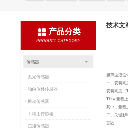
电器开关
变送器
金属探测仪
编码器
电
振动器
技术文
产品分类
PRODUCT CATEGORY
传感器
超声波液位
弧光传感器
一、安装高
轴向位移传感器
安装高度（
TH = 量程上
振动传感器
其中，量程上
工程用传感器
二、关键影
盲区‌
扭矩传感器