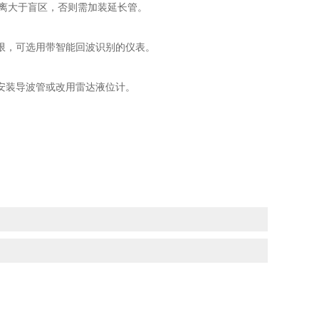
距离大于盲区，否则需加装延长管‌。
限，可选用带智能回波识别的仪表‌。
安装导波管或改用雷达液位计‌。
？