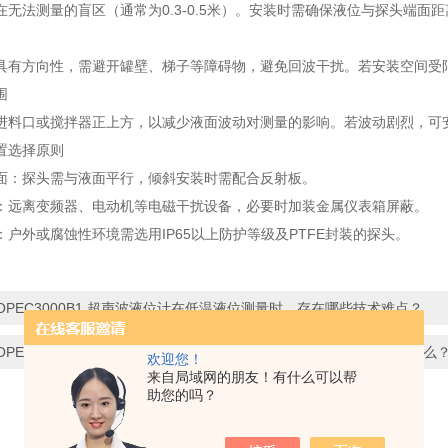
无法测量的盲区（通常为0.3-0.5米）‌。安装时需确保液位与探头端面
具有方向性，需避开罐壁、梯子等障碍物，避免回波干扰‌。若安装空间受
‌
进料口或搅拌器正上方，以减少液面波动对测量的影响‌。若波动剧烈，可
置选择原则
面‌：探头需与液面平行，倾斜安装时需配合反射板‌。
‌：远离变频器、电动机等电磁干扰设备，必要时加装金属仪表箱屏蔽‌。
：户外或腐蚀性环境需选用IP65以上防护等级及PTFE封装的探头‌。
OPEC3000B1 超声波液位计在低温液位测量时，存在哪些技术难点？
OPEC3000B3 超声波液位计接线时，电源线与信号线的布线要求是什么
欢迎您！
来自局域网的朋友！有什么可以帮
助您的吗？