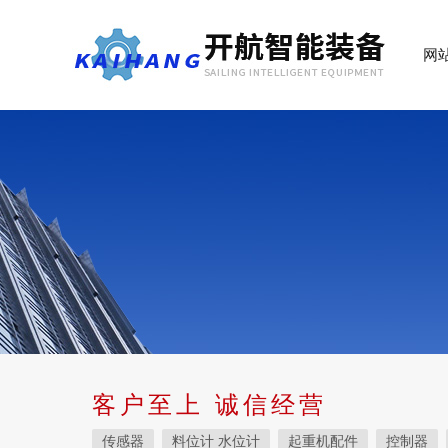
网
客户至上 诚信经营
传感器
料位计 水位计
起重机配件
控制器