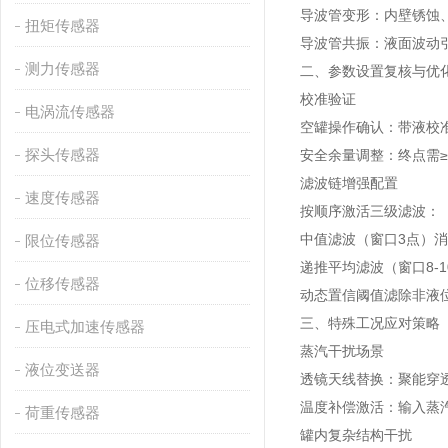
导波管变形‌：内壁锈蚀
扭矩传感器
导波管共振‌：液面波动
测力传感器
二、参数设置复核与优
校准验证‌
电涡流传感器
空罐操作确认‌：带液校
探头传感器
安全余量调整‌：终点需≥（
滤波链增强配置‌
速度传感器
按顺序激活三级滤波：
中值滤波（窗口3点）消
限位传感器
递推平均滤波（窗口8-1
位移传感器
动态置信阈值滤除非液位
三、特殊工况应对策略
压电式加速传感器
蒸汽干扰场景‌
液位变送器
透镜天线替换‌：聚能穿
温度补偿激活‌：输入蒸汽
荷重传感器
罐内复杂结构干扰‌