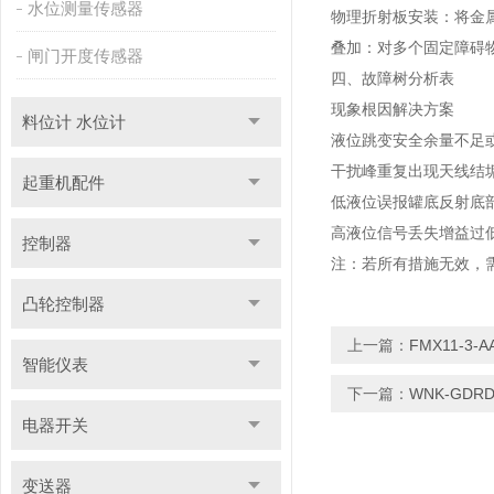
水位测量传感器
物理折射板安装‌：将金
叠加‌：对多个固定障碍物分
闸门开度传感器
四、故障树分析表
现象‌
‌根因‌
‌解决方案‌
料位计 水位计
液位跳变‌
安全余量不足
干扰峰重复出现‌
天线结
起重机配件
低液位误报罐底反射‌
底
高液位信号丢失‌
增益过
控制器
注‌：若所有措施无效，
凸轮控制器
上一篇：
FMX11-3
智能仪表
下一篇：
WNK-GD
电器开关
变送器