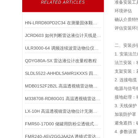
准备安装工
RELATED ARTICLES
环境评估
确认介质特
HN-LRRD80PD2C34 在测量固体颗粒时，如何避免颗粒沉降对雷达的影响？
评估安装环
JCRD603 如何判断雷达液位计天线是否受损？
二、安装步
ULR3000-64 调频连续波雷达物位仪在配件构造中需满足哪些核心要求？
1. 安装法
QDYG80A-SX 雷达液位计改量程教程
法兰安装：
支架安装：
SLDL5522-AHHDLSAMR1KXXS 四线制雷达物位计的**继电器输出**配置
2. 连接电缆
MDB01S2F2B2L 高温透视镜雷达物位计的材质出现腐蚀迹象时，该如何处理？
电源与信号线
接地处理：
M338708-RD80G01 高温透视镜雷达液位计的热稳定性如何检测？
3. 天线保护
LX-10H 高温透视镜雷达物位计无测量信号输出，可能的原因有哪些？
加装防护罩
避免遮挡：
FMR50-17D00 储罐用防粉尘透镜式雷达料位计的结构设计有哪些特殊要求？
4. 参数设置
FMR240-A5V2GGJAA2A 透镜式雷达物位计透镜的透光率要求是什么？