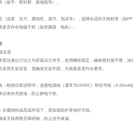
具（扳手、密封胶、接地线等）。
性（温度、压力、腐蚀性、蒸汽、泡沫等），选择合适的天线材质（如PP、
境是否存在电磁干扰（如变频器、电机）。
骤
兰或支架
将雷达液位计法兰与容器法兰对齐，使用螺栓固定，确保密封面平整，涂
若采用支架安装，需确保支架牢固，天线垂直度符合要求。
：根据仪表说明书，连接电源线（通常为24VDC）和信号线（4-20mA或
将仪表外壳接地，防止静电干扰。
：在腐蚀性或高温环境下，需加装防护罩保护天线。
确保天线周围无障碍物，防止信号衰减。