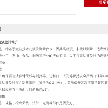
联系
绍
达液位计简介
是一种基于微波技术的液位测量仪表，因其高精度、非接触测量、适应性
于化工、石油、食品、制药等行业的液位监测。以下是雷达液位计的详细
准备
置
：确保雷达液位计天线与搅拌器、进料口、人孔等保持安全距离（通常≥3
雷达液位计存在测量盲区（通常为0.3-1米），需确保安装高度满足盲区
天线应垂直于液面，倾斜角度≤3°。
整性
号、规格，检查天线、法兰、电缆等部件是否完好。