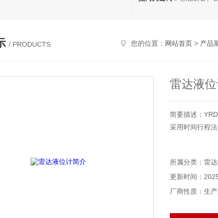
示
您的位置：
网站首页
>
产品
/ PRODUCTS
雷达液位
简要描述：YRD
采用时间行程法（T
发射微波脉冲：
所属分类：雷达
反射与接收：微
更新时间：2025-
信号处理：通
之间的距离，进
厂商性质：生产