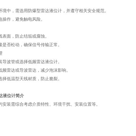
环境中，需选用防爆型雷达液位计，并遵守相关安全规范。
电操作，避免触电风险。
线表面，防止结垢或腐蚀。
接是否松动，确保信号传输正常。
理
装导波管或选择低频雷达液位计。
低频雷达或导波雷达，减少泡沫影响。
选择低温型天线材质，防止脆裂。
 雷达液位计简介
的安装需综合考虑介质特性、环境干扰、安装位置等。