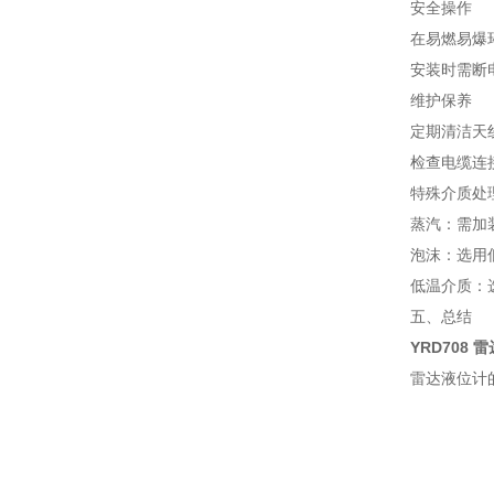
安全操作
在易燃易爆
安装时需断
维护保养
定期清洁天
检查电缆连
特殊介质处
蒸汽：需加
泡沫：选用
低温介质：
五、总结
YRD708
雷达液位计