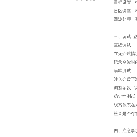
量程设置：
盲区调整：
回波处理：
三、调试与
空罐调试
在无介质情
记录空罐时
满罐测试
注入介质至
调整参数（
稳定性测试
观察仪表在
检查是否存
四、注意事