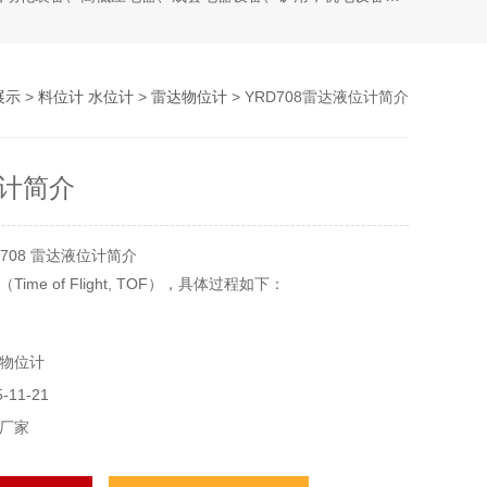
展示
>
料位计 水位计
>
雷达物位计
> YRD708雷达液位计简介
计简介
708 雷达液位计简介
ime of Flight, TOF），具体过程如下：
天线向被测介质表面发射高频微波脉冲。
物位计
波脉冲遇到介质表面后部分反射，反射波被接收器捕获。
11-21
过计算发射与接收的时间差，结合光速，得出介质表面与天线
而确定液位高度。
厂家