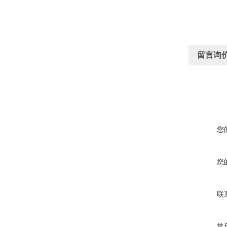
留言询
您
您
联
常