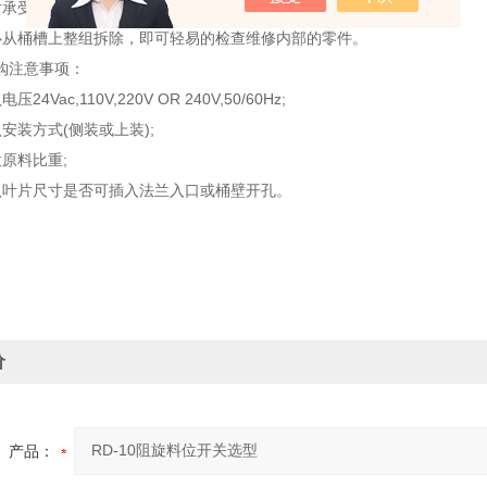
受过重的负荷，马达回转机构会自动打滑，保护不受损害;
桶槽上整组拆除，即可轻易的检查维修内部的零件。
注意事项：
Vac,110V,220V OR 240V,50/60Hz;
装方式(侧装或上装);
原料比重;
片尺寸是否可插入法兰入口或桶壁开孔。
价
产品：