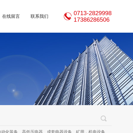
0713-2829998
在线留言
联系我们
17386286506
器设备、矿用，机电设备、机电设备及其配件、传动设备、减速机、电动机、传感器、气动液压元件、电器及其配件、电缆线、照明器材、，电器设计、研发、制造、加工、销售、租凭、维修、安装、调试。