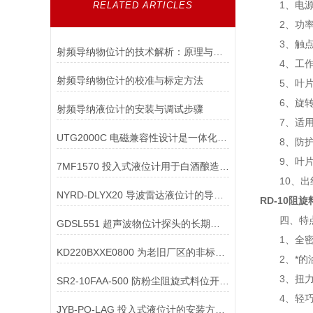
1、电源：220
RELATED ARTICLES
2、功率
3、触点容量：
射频导纳物位计的技术解析：原理与应用
4、工作温度
射频导纳物位计的校准与标定方法
5、叶片转
6、旋转力
射频导纳液位计的安装与调试步骤
7、适用物料
UTG2000C 电磁兼容性设计是一体化超声波物位计在复杂工业环境中稳定工作
8、防护等
9、叶片材
7MF1570 投入式液位计用于白酒酿造的酒罐液位时，如何防止对设备的影响？
10、出线口
NYRD-DLYX20 导波雷达液位计的导波杆如何进行维护保养
RD-10阻
四、特
GDSL551 超声波物位计探头的长期稳定性如何保障？
1、全密闭
KD220BXXE0800 为老旧厂区的非标溜槽“量身定做”防堵开关安装套件
2、*的油
3、扭力稳
SR2-10FAA-500 防粉尘阻旋式料位开关的防尘结构与防爆结构可以兼容设计
4、轻巧，
JYB-PO-LAG 投入式液位计的安装方式有哪些