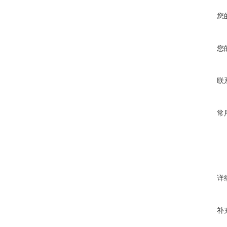
您
您
联
常
详
补