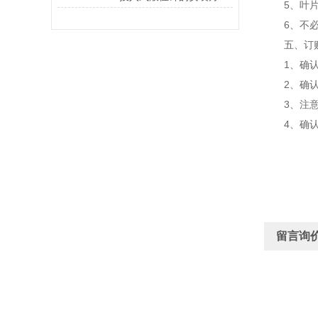
5、叶片承
6、不必从
五、订购
1、确认电压24
2、确认安
3、注意
4、确认叶
留言询