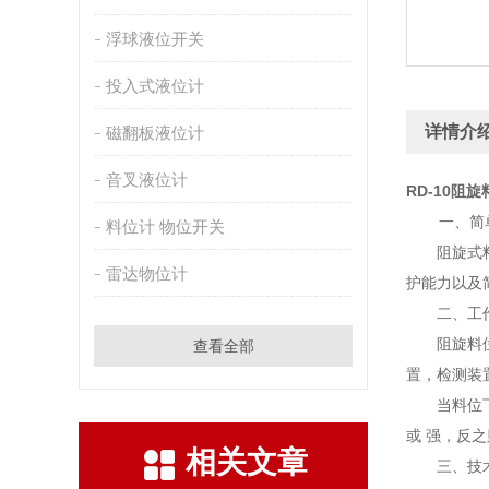
浮球液位开关
投入式液位计
详情介
磁翻板液位计
音叉液位计
RD-10阻
一、简单
料位计 物位开关
阻旋式料位
雷达物位计
护能力以及
二、工作
阻旋料位开
查看全部
置，检测装
当料位下降
或 强，反之
相关文章
三、技术