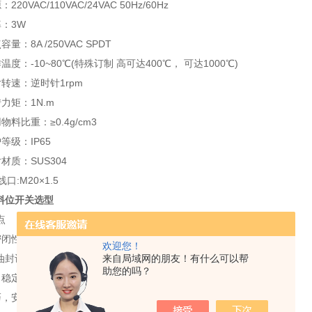
VAC/110VAC/24VAC 50Hz/60Hz
：3W
8A /250VAC SPDT
：-10~80℃(特殊订制 高可达400℃， 可达1000℃)
速：逆时针1rpm
矩：1N.m
比重：≥0.4g/cm3
级：IP65
质：SUS304
:M20×1.5
旋料位开关选型
点
性，屋外亦可使用;
欢迎您！
封设计可防止粉尘沿轴渗入;
来自局域网的朋友！有什么可以帮
助您的吗？
定可靠，切扭力大小可调整;
安装容易;