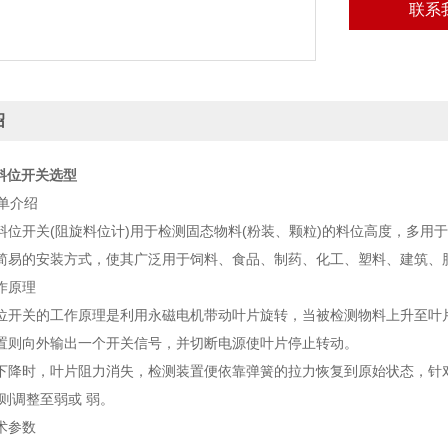
联系
绍
旋料位开关选型
介绍
开关(阻旋料位计)用于检测固态物料(粉装、颗粒)的料位高度，多用于
简易的安装方式，使其广泛用于饲料、食品、制药、化工、塑料、建筑、
原理
关的工作原理是利用永磁电机带动叶片旋转，当被检测物料上升至叶片
置则向外输出一个开关信号，并切断电源使叶片停止转动。
时，叶片阻力消失，检测装置便依靠弹簧的拉力恢复到原始状态，针对
则调整至弱或 弱。
参数