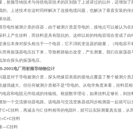
量，射频导纳技术与传统电容技术的区别除了上述讲过的以外，还增加了
成的。上述技术在这时同样解决了连接电缆问题，也解决了垂直安装的传
驱动器。
电性被测介质的容器，由于被测介质是导电的，接地点可以被认为在探
探杆上产生挂料，而挂料是具有阻抗的。这样以前的纯电容现在变成了由
位本身对探头相当于一个电容，它不消耗变送器的能量，（纯电容不耗
从而将振荡器电压拉下来，导致桥路输出改变，产生测量。我们在振荡器
低加在探头的振荡电压。
CS-2001电厂用射频导纳物位计
是对于导电被测介质，探头绝缘层表面的接地点覆盖了整个被测介质及
性越强越大。但任何被测介质都不是*导电的。从电学角度来看，挂料层
的电容和电阻元件组成的传输线。根据数学理论，如果挂料足够长，则挂
增加一个交流驱动器电路。该电路与交流变换器或同步检测器一起就可以
于C+C挂料，再减去与C 挂料相等的电阻R，就可以实际测量真实值，从
C+C挂料
—C挂料