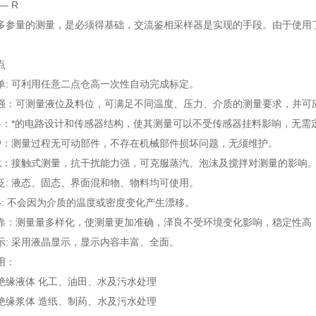
 R
量的测量，是必须得基础，交流鉴相采样器是实现的手段。由于使用了
点
 可利用任意二点仓高一次性自动完成标定。
可测量液位及料位，可满足不同温度、压力、介质的测量要求，并可
：*的电路设计和传感器结构，使其测量可以不受传感器挂料影响，无需
：测量过程无可动部件，不存在机械部件损坏问题，无须维护。
：接触式测量，抗干扰能力强，可克服蒸汽、泡沫及搅拌对测量的影响
 液态、固态、界面混和物、物料均可使用。
: 不会因为介质的温度或密度变化产生漂移。
测量量多样化，使测量更加准确，泽良不受环境变化影响，稳定性高
 采用液晶显示，显示内容丰富、全面。
用：
液体 化工、油田、水及污水处理
浆体 造纸、制药、水及污水处理