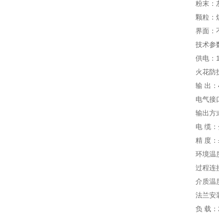
粉末：灰、
颗粒：煤、
界面：不同
技术参
供电：18
火花防护
输 出：4
电气接口：
输出方式
电 缆：分
精 度：±0.
环境温度：
过程连接：
介质温度：
法兰安装
负 载：24