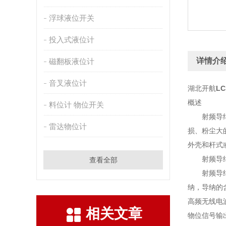
浮球液位开关
投入式液位计
详情介
磁翻板液位计
音叉液位计
湖北开航
L
概述
料位计 物位开关
射频导纳料
雷达物位计
损、粉尘大
外壳和杆式
射频导纳
查看全部
射频导纳是
纳，导纳的
高频无线电
相关文章
物位信号输