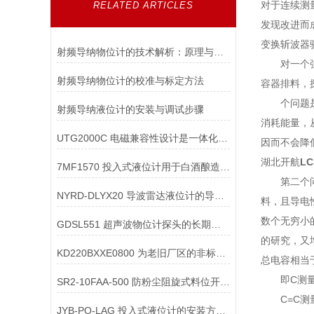
对于连续测
RELATED ARTICLES
发现改进而
变换斩波器
射频导纳物位计的技术解析：原理与应用
对一个强导
射频导纳物位计的校准与标定方法
容器排料，
个问题是液
射频导纳液位计的安装与调试步骤
消耗能量，
UTG2000C 电磁兼容性设计是一体化超声波物位计在复杂工业环境中稳定工作
因而不会降
湖北开航
L
7MF1570 投入式液位计用于白酒酿造的酒罐液位时，如何防止对设备的影响？
第二个问题
NYRD-DLYX20 导波雷达液位计的导波杆如何进行维护保养
料，且导电
数个无穷小
GDSL551 超声波物位计探头的长期稳定性如何保障？
的研究，又
KD220BXXE0800 为老旧厂区的非标溜槽“量身定做”防堵开关安装套件
总电容相当
即C测量=
SR2-10FAA-500 防粉尘阻旋式料位开关的防尘结构与防爆结构可以兼容设计
C=C测量
JYB-PO-LAG 投入式液位计的安装方式有哪些