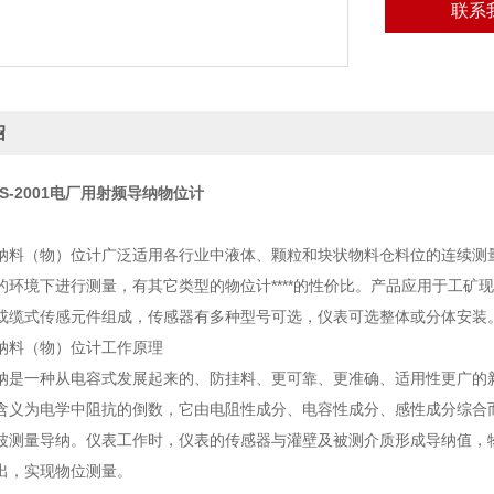
联系
绍
CS-2001电厂用射频导纳物位计
（物）位计广泛适用各行业中液体、颗粒和块状物料仓料位的连续测量
的环境下进行测量，有其它类型的物位计****的性价比。产品应用于工
或缆式传感元件组成，传感器有多种型号可选，仪表可选整体或分体安装
料（物）位计工作原理
一种从电容式发展起来的、防挂料、更可靠、更准确、适用性更广的新
含义为电学中阻抗的倒数，它由电阻性成分、电容性成分、感性成分综合
波测量导纳。仪表工作时，仪表的传感器与灌壁及被测介质形成导纳值，
出，实现物位测量。