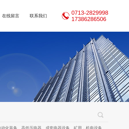
0713-2829998
在线留言
联系我们
17386286506
器设备、矿用，机电设备、机电设备及其配件、传动设备、减速机、电动机、传感器、气动液压元件、电器及其配件、电缆线、照明器材、，电器设计、研发、制造、加工、销售、租凭、维修、安装、调试。