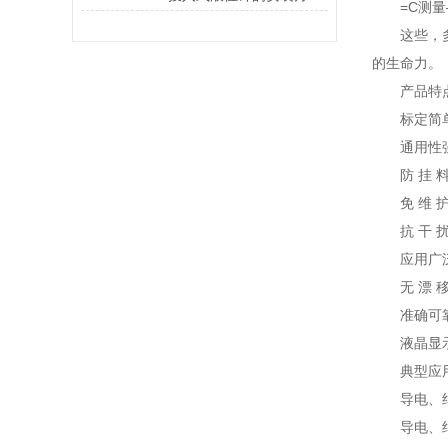
=C测量—
这些，多参
的生命力。
产品特
标定简单:
通用性强：
防 挂 料
免 维 护
抗 干 扰
应用广泛:
无 漂 移
准确可靠：
液晶显示:
典型应
导电、绝缘
导电、绝缘