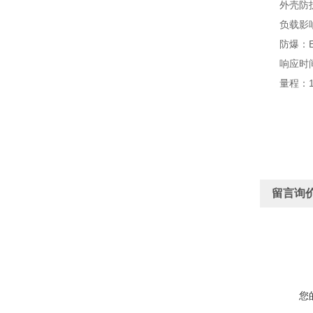
外壳防护：
负载影响：
防爆：EXI
响应时间：0
量程：15
留言询
您