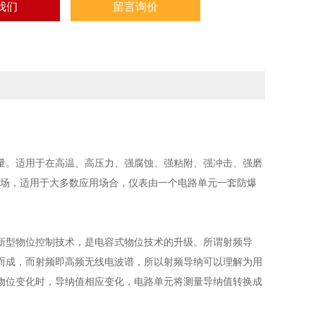
我们
留言询价
。适用于在高温、高压力、强腐蚀、强粘附、强冲击、强磨
矿现场，适用于大多数应用场合，仪表由一个电路单元一套防爆
。
型物位控制技术，是电容式物位技术的升级。所谓射频导
而成，而射频即高频无线电波谱，所以射频导纳可以理解为用
物位变化时，导纳值相应变化，电路单元将测量导纳值转换成