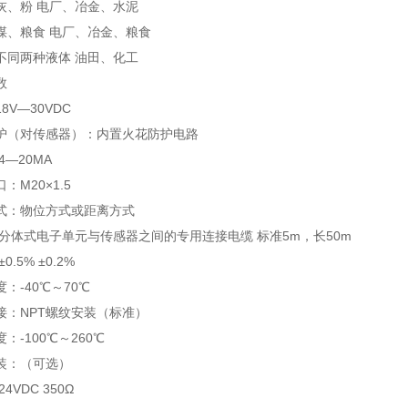
粉 电厂、冶金、水泥
粮食 电厂、冶金、粮食
两种液体 油田、化工
数
V—30VDC
（对传感器）：内置火花防护电路
—20MA
M20×1.5
：物位方式或距离方式
体式电子单元与传感器之间的专用连接电缆 标准5m，长50m
5% ±0.2%
-40℃～70℃
NPT螺纹安装（标准）
-100℃～260℃
：（可选）
VDC 350Ω