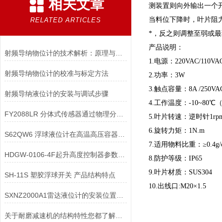
相关文章
测装置则向外输出一个
当料位下降时，叶片阻
RELATED ARTICLES
*，反之则调整至弱或
产品说明：
射频导纳物位计的技术解析：原理与应用
1.电源：220VAC/110VAC
射频导纳物位计的校准与标定方法
2.功率：3W
3.触点容量：8A /250VA
射频导纳液位计的安装与调试步骤
4.工作温度：-10~80
FY2088LR 分体式传感器通过物理分离耐高温传感器与敏感电子变送器
5.叶片转速：逆时针1rp
6.旋转力矩：1N.m
S62QW6 浮球液位计在高温高压容器中安装时，需采取哪些隔热措施？
7.适用物料比重：≥0.4g/
HDGW-0106-4F起升高度控制器参数说明
8.防护等级：IP65
9.叶片材质：SUS304
SH-11S 塑胶浮球开关 产品结构特点
10.出线口:M20×1.5
SXNZ2000A1雷达液位计的安装位置如何选择
关于耐磨减速机的结构特性您都了解吗？