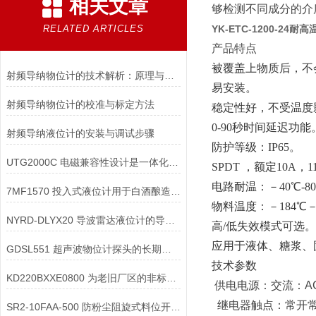
相关文章
够检测不同成分的介
RELATED ARTICLES
YK-ETC-1200-24
产品特点
被覆盖上物质后，不
射频导纳物位计的技术解析：原理与应用
易安装。
射频导纳物位计的校准与标定方法
稳定性好，不受温度
0-90秒时间延迟功能
射频导纳液位计的安装与调试步骤
防护等级：IP65。
UTG2000C 电磁兼容性设计是一体化超声波物位计在复杂工业环境中稳定工作
SPDT ，额定10A，
电路耐温：－40℃-8
7MF1570 投入式液位计用于白酒酿造的酒罐液位时，如何防止对设备的影响？
物料温度：－184℃－
NYRD-DLYX20 导波雷达液位计的导波杆如何进行维护保养
高/低失效模式可选。
应用于液体、糖浆、
GDSL551 超声波物位计探头的长期稳定性如何保障？
技术参数
KD220BXXE0800 为老旧厂区的非标溜槽“量身定做”防堵开关安装套件
供电电源：交流：AC
继电器触点：常开常闭结
SR2-10FAA-500 防粉尘阻旋式料位开关的防尘结构与防爆结构可以兼容设计