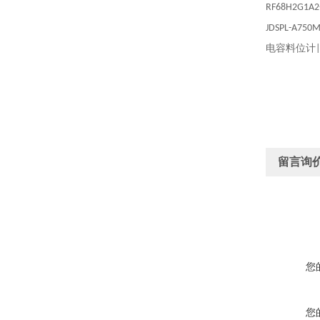
RF68H2G1A2
JDSPL-A750M
电容料位计
留言询
您
您