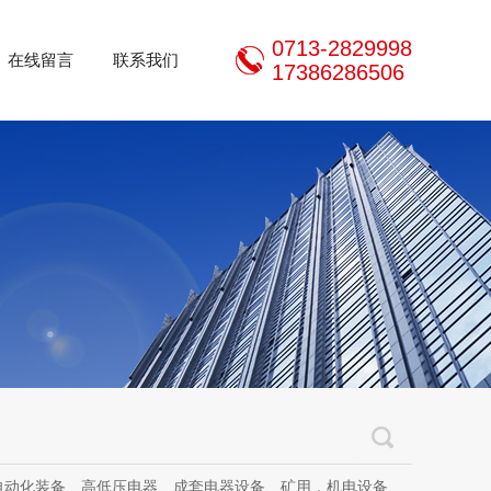
0713-2829998
在线留言
联系我们
17386286506
器设备、矿用，机电设备、机电设备及其配件、传动设备、减速机、电动机、传感器、气动液压元件、电器及其配件、电缆线、照明器材、，电器设计、研发、制造、加工、销售、租凭、维修、安装、调试。