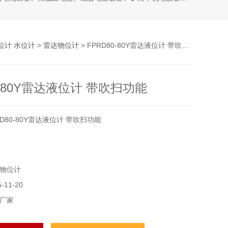
位计 水位计
>
雷达物位计
> FPRD80-80Y雷达液位计 带吹扫功能
0-80Y雷达液位计 带吹扫功能
D80-80Y雷达液位计 带吹扫功能
工作原理基于微波雷达技术，通过发射高频微波脉冲并监测其
物位计
号来测量液位。当微波脉冲遇到液体表面时，一部分脉冲会被
11-20
过测量脉冲的传播时间和反射时间，可以确定液体的表面高
厂家