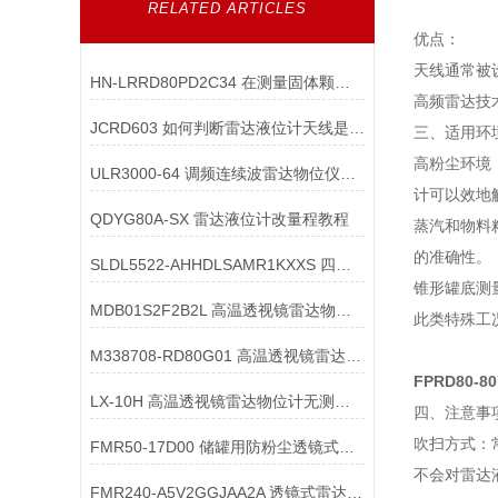
RELATED ARTICLES
优点：
天线通常被
HN-LRRD80PD2C34 在测量固体颗粒时，如何避免颗粒沉降对雷达的影响？
高频雷达技
JCRD603 如何判断雷达液位计天线是否受损？
三、适用环
高粉尘环境
ULR3000-64 调频连续波雷达物位仪在配件构造中需满足哪些核心要求？
计可以效地
QDYG80A-SX 雷达液位计改量程教程
蒸汽和物料
的准确性。
SLDL5522-AHHDLSAMR1KXXS 四线制雷达物位计的**继电器输出**配置
锥形罐底测
MDB01S2F2B2L 高温透视镜雷达物位计的材质出现腐蚀迹象时，该如何处理？
此类特殊工
M338708-RD80G01 高温透视镜雷达液位计的热稳定性如何检测？
FPRD80-
LX-10H 高温透视镜雷达物位计无测量信号输出，可能的原因有哪些？
四、注意事
吹扫方式：
FMR50-17D00 储罐用防粉尘透镜式雷达料位计的结构设计有哪些特殊要求？
不会对雷达
FMR240-A5V2GGJAA2A 透镜式雷达物位计透镜的透光率要求是什么？