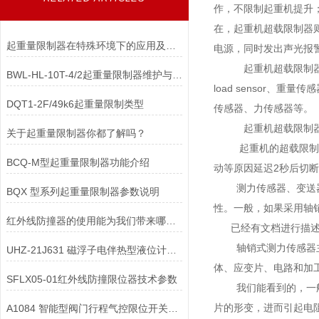
作，不限制起重机提升
在，起重机超载限制器
起重量限制器在特殊环境下的应用及注意事项
电源，同时发出声光报
起重机超载限制器由称
BWL-HL-10T-4/2起重量限制器维护与保养
load sensor
DQT1-2F/49k6起重量限制类型
传感器、力传感器等。
起重机超载限制器又
关于起重量限制器你都了解吗？
起重机的超载限制器一
BCQ-M型起重量限制器功能介绍
动等原因延迟2秒后切
测力传感器、变送器、
BQX 型系列起重量限制器参数说明
性。一般，如果采用轴
红外线防撞器的使用能为我们带来哪些好处？
已经有文档进行描述，
轴销式测力传感器主要
UHZ-21J631 磁浮子电伴热型液位计在长期停用后重新启用，配件检查是什么？
体、应变片、电路和加
SFLX05-01红外线防撞限位器技术参数
我们能看到的，一般都
片的形变，进而引起电
A1084 智能型阀门行程气控限位开关中，如何处理行程信号与气控指令？