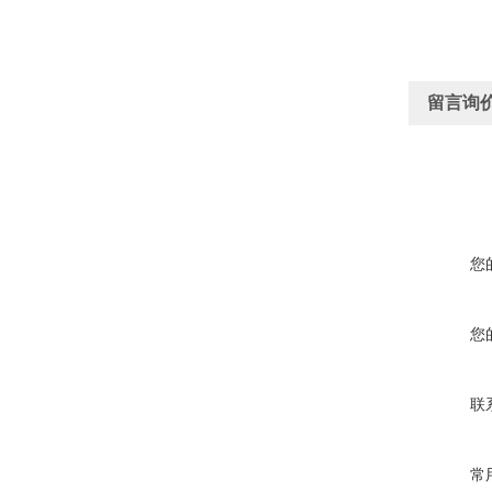
留言询
您
您
联
常