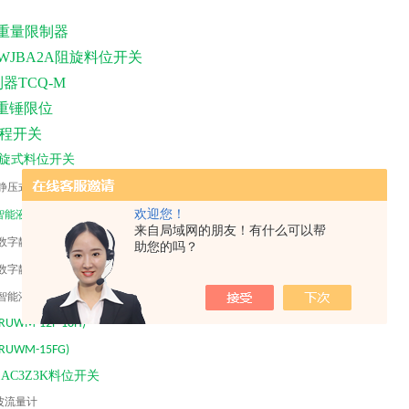
起重量限制器
CWJBA2A阻旋料位开关
制器
TCQ-M
1H重锤限位
1行程开关
旋式料位开关
0L 静压式液位计，投入式数显液位计
欢迎您！
L 智能液位计单液位/磁致伸缩磁翻板
来自局域网的朋友！有什么可以帮
2L 数字静压式液位变送器/数字液位计
助您的吗？
1L 数字静压式液位计/带通讯及输出
0L 智能液位计/数字静压式
(RUWM-12F-18H)
(RUWM-15FG)
11AC3Z3K料位开关
声波流量计