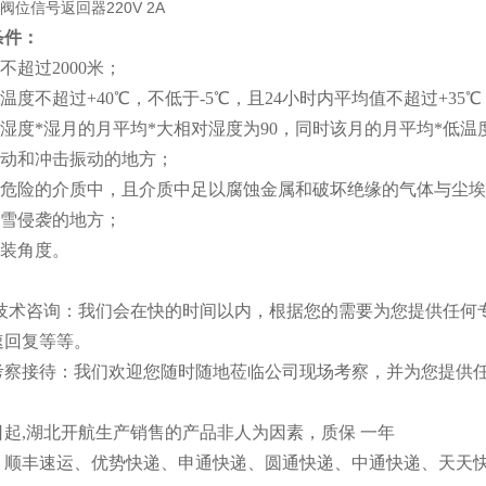
爆阀位信号返回器220V 2A
条件：
不超过2000米；
气温度不超过+40℃，不低于-5℃，且24小时内平均值不超过+35℃
对湿度
*
湿月的月平均
*
大相对湿度为90，同时该月的月平均
*
低温度
摇动和冲击振动的地方；
爆炸危险的介质中，且介质中足以腐蚀金属和破坏绝缘的气体与尘
雨雪侵袭的地方；
安装角度。
供技术咨询：我们会在快的时间以内，根据您的需要为您提供任何
速回复等等。
考察接待：我们欢迎您随时随地莅临公司现场考察，并为您提供
起,
湖北开航
生产销售的产品非人为因素，质保 一年
：顺丰速运、优势快递、申通快递、圆通快递、中通快递、天天快