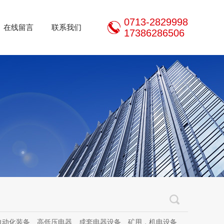
0713-2829998
在线留言
联系我们
17386286506
器设备、矿用，机电设备、机电设备及其配件、传动设备、减速机、电动机、传感器、气动液压元件、电器及其配件、电缆线、照明器材、，电器设计、研发、制造、加工、销售、租凭、维修、安装、调试。