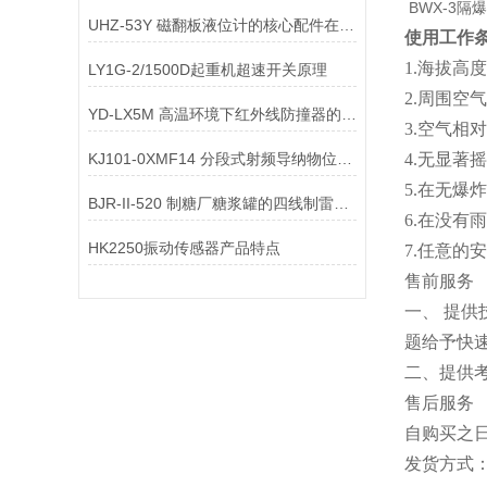
BWX-3隔
UHZ-53Y 磁翻板液位计的核心配件在 “高频振动”下易出现哪些问题
使用工作
1.海拔高度
LY1G-2/1500D起重机超速开关原理
2.周围空
YD-LX5M 高温环境下红外线防撞器的选型注意事项？
3.空气相
KJ101-0XMF14 分段式射频导纳物位开关在“油水界面”测量中
4.无显著
5.在无
BJR-II-520 制糖厂糖浆罐的四线制雷达物位计加长天线定制
6.在没有
HK2250振动传感器产品特点
7.任意的
售前服务
一、 提
题给予快
二、提供
售后服务
自购买之日
发货方式