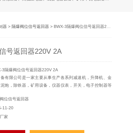
制器
>
隔爆阀位信号返回器
> BWX-3隔爆阀位信号返回器220V 2A
号返回器220V 2A
-3隔爆阀位信号返回器220V 2A
装备有限公司是一家主要从事生产各系列减速机，升降机、金
压泥炮，除铁器，矿用设备，仪器仪表，开关，电子控制器等
阀位信号返回器
广，主要应用于冶金、矿山、起重、建筑、运输、化工、电
11-20
、印刷、橡塑，港口等行业。
厂家