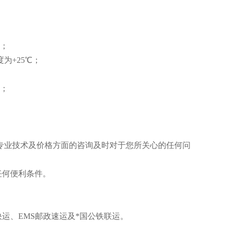
 ；
为+25℃；
埃；
专业技术及价格方面的咨询及时对于您所关心的任何问
任何便利条件。
运、EMS邮政速运及*国公铁联运。