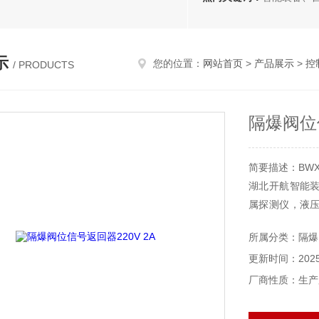
示
您的位置：
网站首页
>
产品展示
>
控
/ PRODUCTS
隔爆阀位信
简要描述：BWX
湖北开航智能
属探测仪，液
产品。
所属分类：隔爆
公司产品覆盖
更新时间：2025-
力、轻纺、食品
厂商性质：生产