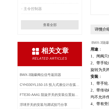
主令控制器
查看全部
详情介
BWX-3隔
相关文章
用途
：
1、闸阀
RELATED ARTICLES
2、带手
旋转为关
BWX-3隔爆阀位信号返回器
安装
：
1、带手
CYH330YL150-15 投入式液位计在弧形储罐，如何保证液位测量的位置？
2、带传
FTE30-AAA1 阻旋开关的安装位置如何避开物料的自然安息角？
均不允许
4、带有
浮球开关的安装与调试技巧分享