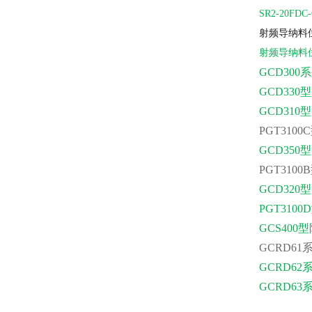
SR2-20F
射频导纳料
射频导纳料
GCD30
GCD33
GCD31
PGT31
GCD35
PGT31
GCD32
PGT31
GCS400
GCRD6
1
GCRD6
2
GCRD6
3