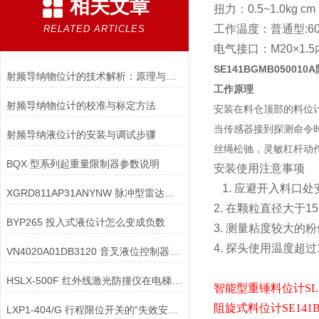
相关文章
扭力：
0.5~1.0kg cm
工作温度：普通型
:6
RELATED ARTICLES
电气接口：
M20
×
1.5
SE141BGMB0500
射频导纳物位计的技术解析：原理与应用
工作原理
射频导纳物位计的校准与标定方法
安装在料仓顶部的料位
当传感器接到探测命令
射频导纳液位计的安装与调试步骤
丝绳松驰，灵敏杠杆动
BQX 型系列起重量限制器参数说明
安装使用注意事项
1.
应避开入料口处
XGRD811AP31ANYNW 脉冲型雷达液位计及其误差分析
2.
在颗粒直径大于
1
BYP265 投入式液位计怎么变成负数
3.
测量粘度较大的粉
4.
探头使用温度超过
VN4020A01DB3120 音叉液位控制器的密封圈在出现粘连卡死该如何判断
HSLX-500F 红外线激光防撞仪在电梯价值
智能型重锤料位计
SL
阻旋式料位计
SE141
LXP1-404/G 行程限位开关的“失效安全”设计理念是如何实现的？