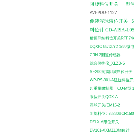
阻旋料位开关
型
AVI-PDU-1127
侧装浮球液位开关
S
料位计
CD-AISA-L0
射频导纳料位开关
RFP74
DQXIC-88/DLY2-1/99
微
CRN-2
测速传感器
综合保护仪
_XLZB-S
SE290
抗震阻旋料位开关
WP-RS-301-A
阻旋料位开
起重量限制器
TCQ-M
型
1
限位开关
QGX-A
浮球开关
/EM15-2
阻旋料位计
/8280BCR150
DZLX-A限位开关
DV101-XXMZ10物位计