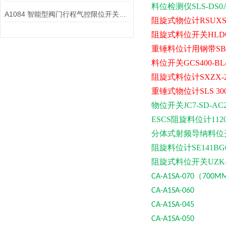
料位检测仪
SLS-DS
A1084 智能型阀门行程气控限位开关中，如何处理行程信号与气控指令？
阻旋式物位计
RSUXS
阻旋式料位开关
HLD
重锤料位计用钢带
S
料位开关
GCS400-B
阻旋式料位计
SXZX-
重锤式物位计
SLS 3
物位开关
JC7-SD-AC
ESCS阻旋料位计1120-
分体式射频导纳料位
阻旋料位计
SE141BG
阻旋式料位开关
UZK
（
CA-A1SA-070
700M
CA-A1SA-060
CA-A1SA-045
CA-A1SA-0
50