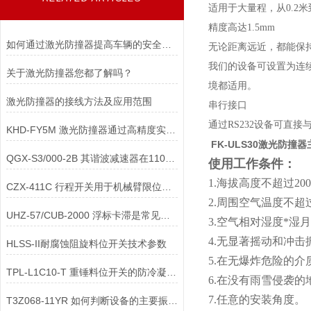
适用于大量程，从
0.2
米
精度高达
1.5mm
如何通过激光防撞器提高车辆的安全性能？
无论距离远近，都能保
我们的设备可设置为连
关于激光防撞器您都了解吗？
境都适用。
激光防撞器的接线方法及应用范围
串行接口
通过
RS232
设备可直接
KHD-FY5M 激光防撞器通过高精度实时测距与动态安全阈值控制
FK-ULS30激光防撞器
QGX-S3/000-2B 其谐波减速器在110MPa水压下，密封结构与润滑有何特殊设计？
使用工作条件：
1.海拔高度不超过20
CZX-411C 行程开关用于机械臂限位时，如何解决 “精度与抗冲击” 的矛盾？
2.周围空气温度不超过
UHZ-57/CUB-2000 浮标卡滞是常见故障，日常巡检中如何及时发现？
3.空气相对湿度
*
湿月
4.无显著摇动和冲击
HLSS-II耐腐蚀阻旋料位开关技术参数
5.在无爆炸危险的
TPL-L1C10-T 重锤料位开关的防冷凝加热模块核心配件有哪些？
6.在没有雨雪侵袭的
7.任意的安装角度。
T3Z068-11YR 如何判断设备的主要振动方向