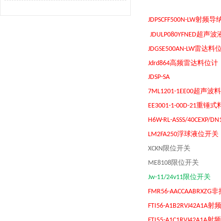
射频导
JDPSCFF500N-LW
超声波
JDULP080YFNED
雷达料
JDGSE500AN-LW
高频雷达料位计
Jdrd864
JDSP-SA
超声波料
7ML1201-1EE00
重锤式
EE3001-1-00D-21
H6W-RL-ASSS/40CEXP/DN
浮球液位开关
LM2FA250
限位开关
XCKN
限位开关
ME8108
限位开关
Jw-11/24v11
非
FMR56-AACCAABRXZG
射
FTI56-A1B2RVJ42A1A
射频
FTI55-A1C1RVJ42A1A