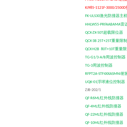
KJ985-1121F-3000/2500D
激光防撞器主
FK-ULS30
雷
HHLW55-PRFAABAMA
超载限位器
QCX-ZX-50T
重量限
QCX-3B 25T+25T
重量限
QCX-H2B 80T+10T
周波控制器
TG-G1/3-A/B
周波控制器
TG-3
射
RFPT2A-STF4XXASMNI
浮球液位控制器
UQK-01
ZJB-202/
红外线防撞
QF-R6ML
红外线防撞
QF-4ML
红外线防撞器
QF-22ML
红外线防撞器
QF-10ML