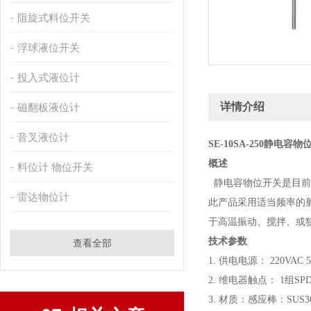
阻旋式料位开关
浮球液位开关
投入式液位计
详情介绍
磁翻板液位计
音叉液位计
SE-10SA-250静电容
概述
料位计 物位开关
静电容物位开关是目前
雷达物位计
此产品采用适当频率的
于高温振动、搅拌、或
技术参数
查看全部
1. 供电电源： 220VAC 
2. 维电器触点： 1组SPDT,
3. 材质：感应棒：SUS30