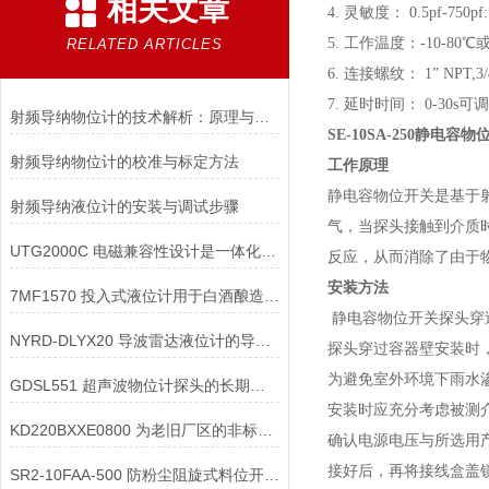
相关文章
4. 灵敏度： 0.5pf-750pf:
5. 工作温度：-10-80℃或-
RELATED ARTICLES
6. 连接螺纹： 1” NPT,3/4
7. 延时时间： 0-30s可调
射频导纳物位计的技术解析：原理与应用
SE-10SA-250静电容
射频导纳物位计的校准与标定方法
工作原理
静电容物位开关是基于
射频导纳液位计的安装与调试步骤
气，当探头接触到介质
UTG2000C 电磁兼容性设计是一体化超声波物位计在复杂工业环境中稳定工作
反应，从而消除了由于
安装方法
7MF1570 投入式液位计用于白酒酿造的酒罐液位时，如何防止对设备的影响？
静电容物位开关探头穿
NYRD-DLYX20 导波雷达液位计的导波杆如何进行维护保养
探头穿过容器壁安装时
为避免室外环境下雨水
GDSL551 超声波物位计探头的长期稳定性如何保障？
安装时应充分考虑被测
KD220BXXE0800 为老旧厂区的非标溜槽“量身定做”防堵开关安装套件
确认电源电压与所选用
接好后，再将接线盒盖
SR2-10FAA-500 防粉尘阻旋式料位开关的防尘结构与防爆结构可以兼容设计