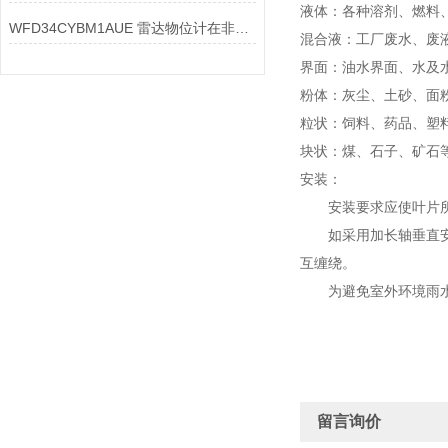
液体：各种溶剂、燃料
WFD34CYBM1AUE 雷达物位计在非接触测量方面有哪些技术优势
混合液：工厂废水、废
界面：油水界面、水及
粉体：灰尘、土砂、面
粒状：饲料、药品、塑
块状：煤、石子、矿石
安装：
安装要求应使叶片所处
如采用加长轴垂直安装
互缠绕。
为避免室外环境雨水的
留言询价