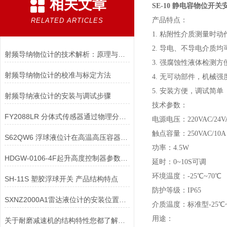
相关文章
SE-10 静电容物位开
产品特点：
RELATED ARTICLES
1. 粘附性介质测量时动
2. 导电、不导电介质均
射频导纳物位计的技术解析：原理与应用
3. 强腐蚀性液体检测方
射频导纳物位计的校准与标定方法
4. 无可动部件，机械强
5. 安装方便，调试简单
射频导纳液位计的安装与调试步骤
技术参数：
FY2088LR 分体式传感器通过物理分离耐高温传感器与敏感电子变送器
电源电压：220VAC/24VA
触点容量：250VAC/10A、
S62QW6 浮球液位计在高温高压容器中安装时，需采取哪些隔热措施？
功率：4.5W
HDGW-0106-4F起升高度控制器参数说明
延时：0~10S可调
环境温度：-25℃~70℃
SH-11S 塑胶浮球开关 产品结构特点
防护等级：IP65
SXNZ2000A1雷达液位计的安装位置如何选择
介质温度：标准型-25℃~
用途：
关于耐磨减速机的结构特性您都了解吗？