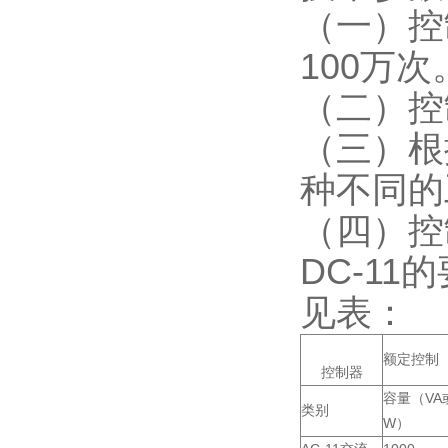
（一）控
100万次
（二）控
（三）根
种不同的
（四）控
DC-11
见表：
额定控制
控制器
容量（VA
类别
W）