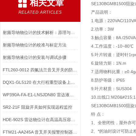
相关文章
SE130BGMB1500
产品说明：
RELATED ARTICLES
1.电源：220VAC/110VA
2.功率：3W
射频导纳物位计的技术解析：原理与应用
3.触点容量：8A /250VA
射频导纳物位计的校准与标定方法
4.工作温度：-10~80
5.叶片转速：逆时针1rp
射频导纳液位计的安装与调试步骤
6.旋转力矩：1N.m
FTL260-0012 四氟法兰音叉开关的防涡流配件有何作用？
7.适用物料比重：≥0.4g/
8.防护等级：IP65
DQX1-GL5120 在大行程重型设备上，限位开关的选型需匹配哪些行程参数？
9.叶片材质：SUS304
WP390A-FA-E1-LNSJDN80 雷达液位计两线制与四线制接线的核心区别
10.出线口:M20&#215;1
SE130BGMB1500
SR2-21F 阻旋开关如何实现远程监控
特 点：
HDE-902S 雷达物位计在高温高压容器中安装时，需采取哪些密封与隔热措施？
1、全密闭性，屋外亦
2、*的油封设计可防止
FTM21-AA245A 音叉开关报警控制器如何维护