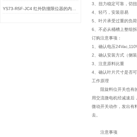
3、扭力稳定可靠，切
YS73-R5F-JC4 红外防撞限位器的内部控制电路与输出配件是如何实现安全联锁
4、轻巧，安装容易
5、叶片承受过重的负
6、不必从桶槽上整组
订购注意事项：
1、确认电压24Vac,110V,
2、确认安装方式（侧
3、注意原料比重
4、确认叶片尺寸是否
工作原理
阻旋料位开关也有的称
用交流微电机经减速后
微动开关动作，发出有
去。
注意事项