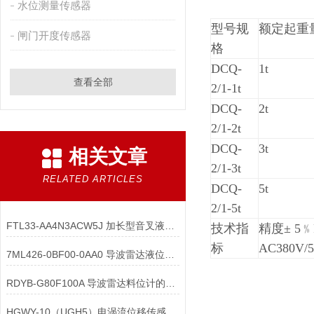
水位测量传感器
型号规
额定起重
闸门开度传感器
格
DCQ-
1t
查看全部
2/1-1t
DCQ-
2t
2/1-2t
DCQ-
3t
相关文章
2/1-3t
RELATED ARTICLES
DCQ-
5t
2/1-5t
FTL33-AA4N3ACW5J 加长型音叉液位计的”接线盒与“抗振”支架是如何设计？
技术指
精度
± 5
﹪
标
AC380V/
7ML426-0BF00-0AA0 导波雷达液位计导波管或挡板的材质和尺寸如何选择
RDYB-G80F100A 导波雷达料位计的远程出现吸合故障，会产生哪些影响？
HGWY-10（UGH5）电涡流位移传感器参数说明