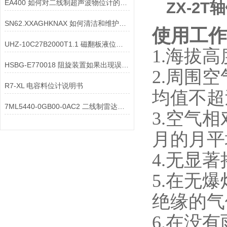
EA400 如何对二线制超声波物位计的显示屏幕进行维护？
ZX-2
SN62.XXAGHKNAX 如何清洁和维护超声波液位计的管道
使用工作
UHZ-10C27B2000T1.1 磁翻板液位计远传模块的精度如何校准
1.海拔高
HSBG-E770018 阻旋装置如果出现误报该如何处理
2.周围
R7-XL 电容料位计说明书
均值不超过
7ML5440-0GB00-0AC2 二线制雷达在测量轻质油时重复性不如重质油，核心原因
3.空气
月的月平
4.无显
5.在无
绝缘的气
6.在没