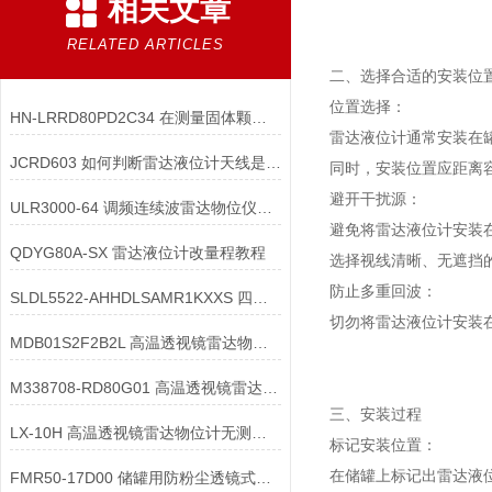
相关文章
RELATED ARTICLES
二、选择合适的安装位
位置选择：
HN-LRRD80PD2C34 在测量固体颗粒时，如何避免颗粒沉降对雷达的影响？
雷达液位计通常安装在罐
JCRD603 如何判断雷达液位计天线是否受损？
同时，安装位置应距离容
避开干扰源：
ULR3000-64 调频连续波雷达物位仪在配件构造中需满足哪些核心要求？
避免将雷达液位计安装
QDYG80A-SX 雷达液位计改量程教程
选择视线清晰、无遮挡
防止多重回波：
SLDL5522-AHHDLSAMR1KXXS 四线制雷达物位计的**继电器输出**配置
切勿将雷达液位计安装
MDB01S2F2B2L 高温透视镜雷达物位计的材质出现腐蚀迹象时，该如何处理？
M338708-RD80G01 高温透视镜雷达液位计的热稳定性如何检测？
三、安装过程
LX-10H 高温透视镜雷达物位计无测量信号输出，可能的原因有哪些？
标记安装位置：
在储罐上标记出雷达液
FMR50-17D00 储罐用防粉尘透镜式雷达料位计的结构设计有哪些特殊要求？