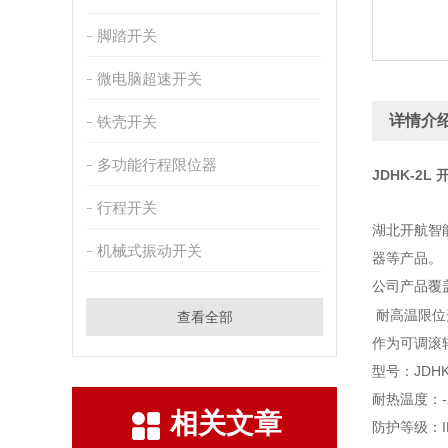
脚踏开关
微电脑超速开关
详情介
铁壳开关
多功能行程限位器
JDHK-2
行程开关
湖北开航智
机械式振动开关
器等产品。
公司产品覆
耐高温限位开
查看全部
作为可调滚
型号：JDHK
耐热温度：-2
相关文章
防护等级：I