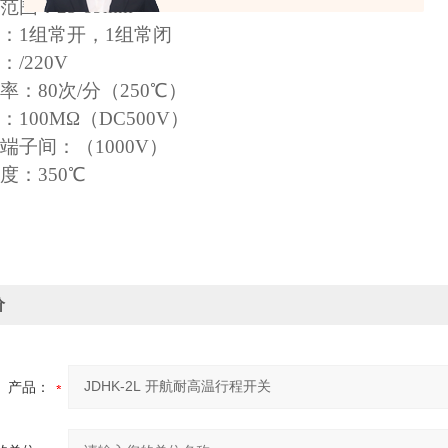
围：25-89mm
：1组常开，1组常闭
/220V
率：80次/分（250℃）
100MΩ（DC500V）
端子间：（1000V）
度：350℃
价
产品：