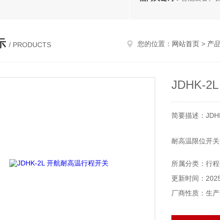
示
您的位置：
网站首页
>
产
/ PRODUCTS
JDHK-
简要描述：JDH
耐高温限位开关 J
作为可调滚轮摆
所属分类：行程
型号：JDHK-2L
更新时间：2025-
耐热温度：-20~
防护等级：IP6
厂商性质：生产
触点数量：1组
触点容量：5A/2