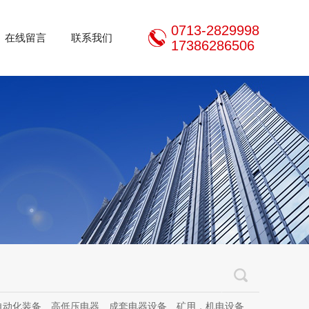
0713-2829998
在线留言
联系我们
17386286506
器设备、矿用，机电设备、机电设备及其配件、传动设备、减速机、电动机、传感器、气动液压元件、电器及其配件、电缆线、照明器材、，电器设计、研发、制造、加工、销售、租凭、维修、安装、调试。