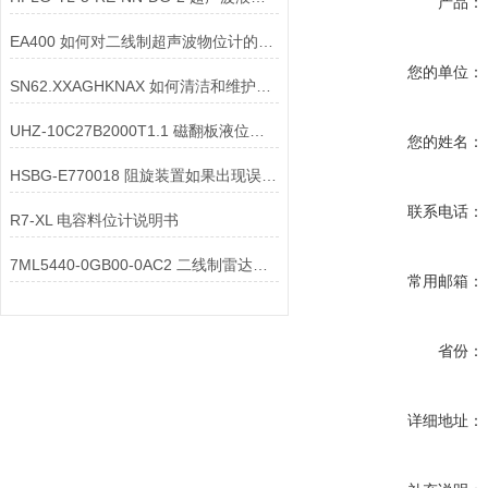
产品：
EA400 如何对二线制超声波物位计的显示屏幕进行维护？
您的单位：
SN62.XXAGHKNAX 如何清洁和维护超声波液位计的管道
UHZ-10C27B2000T1.1 磁翻板液位计远传模块的精度如何校准
您的姓名：
HSBG-E770018 阻旋装置如果出现误报该如何处理
联系电话：
R7-XL 电容料位计说明书
7ML5440-0GB00-0AC2 二线制雷达在测量轻质油时重复性不如重质油，核心原因
常用邮箱：
省份：
详细地址：