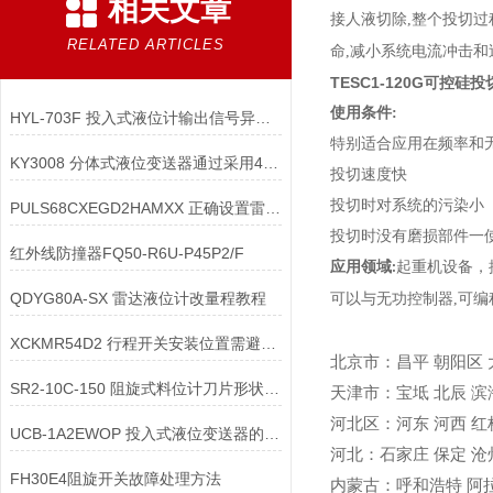
相关文章
接人液切除,整个投切过
RELATED ARTICLES
命,减小系统电流冲击和
TESC1-120G可控硅
使用条件:
HYL-703F 投入式液位计输出信号异常如何处理
特别适合应用在频率和
KY3008 分体式液位变送器通过采用4-20mA电流信号传输
投切速度快
投切时对系统的污染小
PULS68CXEGD2HAMXX 正确设置雷达液位计的量程参数
投切时没有磨损部件一
红外线防撞器FQ50-R6U-P45P2/F
应用领域
起重机设备，
:
QDYG80A-SX 雷达液位计改量程教程
可以与无功控制器,可编
XCKMR54D2 行程开关安装位置需避开阀门和弯头
北京市
：
昌平
朝阳区
SR2-10C-150 阻旋式料位计刀片形状在高速旋转工况下的动平衡
天津市
：
宝坻
北辰
滨
河北区
：
河东
河西
红
UCB-1A2EWOP 投入式液位变送器的导气电缆在长期水下环境中应用
河北
：
石家庄
保定
沧
FH30E4阻旋开关故障处理方法
内蒙古
：
呼和浩特
阿