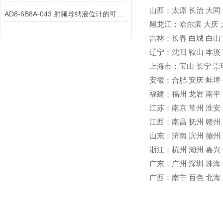
山西
：
太原
长治
大同
AD8-6B8A-043 射频导纳液位计的可靠性分析
黑龙江
：
哈尔滨
大庆
吉林
：
长春
白城
白山
辽宁
：
沈阳
鞍山
本溪
上海市
：
宝山
长宁
崇
安徽
：
合肥
安庆
蚌埠
福建
：
福州
龙岩
南平
江苏
：
南京
常州
淮安
江西
：
南昌
抚州
赣州
山东
：
济南
滨州
德州
浙江
：
杭州
湖州
嘉兴
广东
：
广州
深圳
珠海
广西
：
南宁
百色
北海