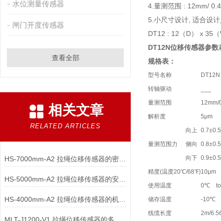
水位测量传感器
4.量测范围 : 12mm/ 0.4
5.小尺寸设计, 适合设
闸门开度传感器
DT12 : 12（D） x 35（W
DT12N位移传感器参数
查看全部
规格表：
型号名称
DT12N
转轴驱动
___
量测范围
12mm/0
相关文章
解析度
5μm
RELATED ARTICLES
向上
0.7±0.
量测范围力
侧向
0.8±0.
向下
0.9±0.
HS-7000mm-A2 拉绳位移传感器的密封与防尘配件的电气安全？
精度(温度20℃/68℉)
10μm
HS-5000mm-A2 拉绳位移传感器的安装支架配件有哪些形式
使用温度
0℃ to
HS-4000mm-A2 拉绳位移传感器的机构配件是如何设计的
储存温度
-10℃ 
线缆长度
2m/6.5
MLT-J1200-V1 拉绳位移传感器的多传感器数据融合算法如何设计？