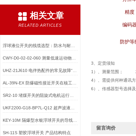
精度
相关文章
编码
RELATED ARTICLES
防护等
浮球液位开关的线缆选型：防水与耐油性能要求
CWY-D0-02-02-060 测量低速运动物体速度时，如何选型电涡流速度传感器？
3、定货须知
UHZ-21J610 电伴热配件的常见故障“伴热带不发热”如何诊断？
1）、测量范围； 2
4）、需提供何种通
AL-39N-EX 防爆磁性接近开关在核工业辐照环境中被称为“零电弧”设备
6）、传感器型号选择
SR2-10 堵煤开关的阻旋式电机运行时噪音异常增大可能的原因是什么
UKF2200-G18-BP7L-Q12 超声波液位计如何确保供电稳定且无腐蚀损坏？
KEY-10M 隔爆型水银浮球开关的导线连接过程中，如何确保隔爆密封性能？
留言询价
SH-11S 塑胶浮球开关 产品结构特点