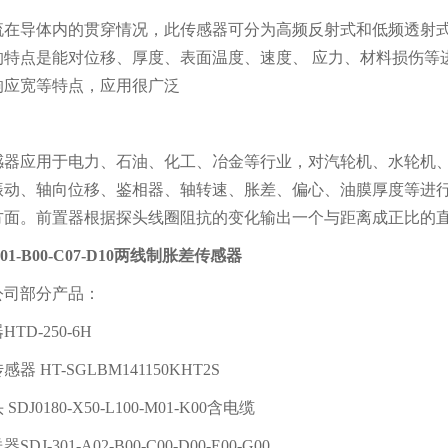
流在导体内的贯穿情况，此传感器可分为高频反射式和低频透射
的特点是能对位移、厚度、表面温度、速度、 应力、材料损伤等
响应宽等特点，应用很广泛
：
感器应用于电力、石油、化工、冶金等行业，对汽轮机、水轮机
振动、轴向位移、鉴相器、轴转速、胀差、偏心、油膜厚度等进
方面。前置器根据探头线圈阻抗的变化输出一个与距离成正比的
A01-B00-C07-D10两线制胀差传感器
公司部分产品：
TD-250-6H
器 HT-SGLBM141150KHT2S
DJ0180-X50-L100-M01-K00含电缆
J-301-A02-B00-C00-D00-E00-G00