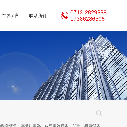
0713-2829998
在线留言
联系我们
17386286506
器设备、矿用，机电设备、机电设备及其配件、传动设备、减速机、电动机、传感器、气动液压元件、电器及其配件、电缆线、照明器材、，电器设计、研发、制造、加工、销售、租凭、维修、安装、调试。