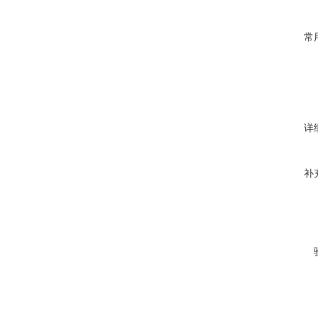
常
详
补