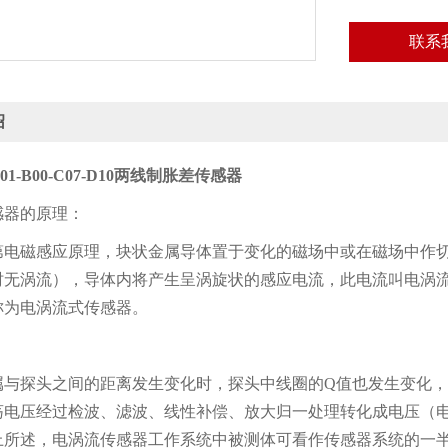
联系
绍
A01-B00-C07-D10两线制胀差传感器
感器的原理：
第电磁感应原理，块状金属导体置于变化的磁场中或在磁场中作
时无涡流），导体内将产生呈涡旋状的感应电流，此电流叫电涡
称为电涡流式传感器。
属与探头之间的距离发生变化时，探头中线圈的Q值也发生变化，
荡电压经过检波、滤波、线性补偿、放大归一处理转化成电压（电
上所述，电涡流传感器工作系统中被测体可看作传感器系统的一