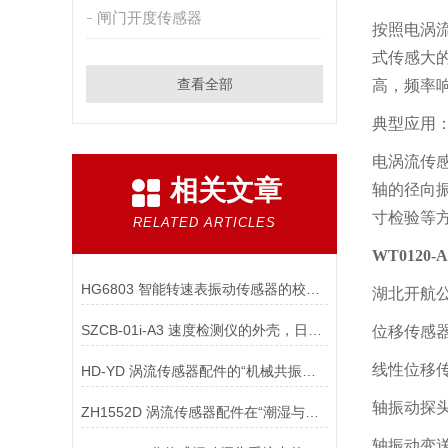
闸门开度传感器
按照电涡
式传感大
查看全部
高，频率
典型应用
电涡流传
相关文章
轴的径向
寸检验等
RELATED ARTICLES
WT0120-
HG6803 智能转速表振动传感器的校准周期如何科学确定？
湖北开航
SZCB-01i-A3 速度检测仪的外壳，日常维护的工作包括哪些？
位移传感器H
线性位移传感
HD-YD 涡流传感器配件的“机械共振频率”为何须高于被测振动频率？
轴振动探头 S
ZH1552D 涡流传感器配件在“潮湿与水浸环境”
轴振动变送器SD