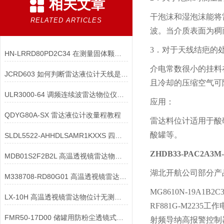
相关文章
干泡沫和湿泡沫能将
RELATED ARTICLES
波。当介质表面为稠
3．对于天线结疤的
HN-LRRD80PD2C34 在测量固体颗粒时，如何避免颗粒沉降对雷达的影响？
介电常数很小的挂料
JCRD603 如何判断雷达液位计天线是否受损？
且冷却的压缩空气可
ULR3000-64 调频连续波雷达物位仪在配件构造中需满足哪些核心要求？
应用：
QDYG80A-SX 雷达液位计改量程教程
雷达料位计适用于酸
酸罐等。
SLDL5522-AHHDLSAMR1KXXS 四线制雷达物位计的**继电器输出**配置
ZHDB33-PAC2A
MDB01S2F2B2L 高温透视镜雷达物位计的材质出现腐蚀迹象时，该如何处理？
湖北开航公司部分产
M338708-RD80G01 高温透视镜雷达液位计的热稳定性如何检测？
MG8610N-19A1B
LX-10H 高温透视镜雷达物位计无测量信号输出，可能的原因有哪些？
RF881G-M2235工作
FMR50-17D00 储罐用防粉尘透镜式雷达料位计的结构设计有哪些特殊要求？
射频导纳高报警控制