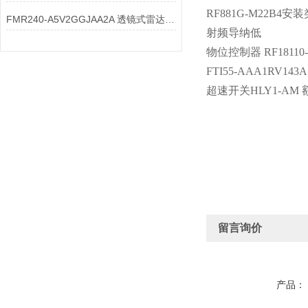
RF881G-M22B4
FMR240-A5V2GGJAA2A 透镜式雷达物位计透镜的透光率要求是什么？
射频导纳低
物位控制器 RF18110-M
FTI55-AAA1RV1
超速开关HLY1-AM 
留言询价
产品：