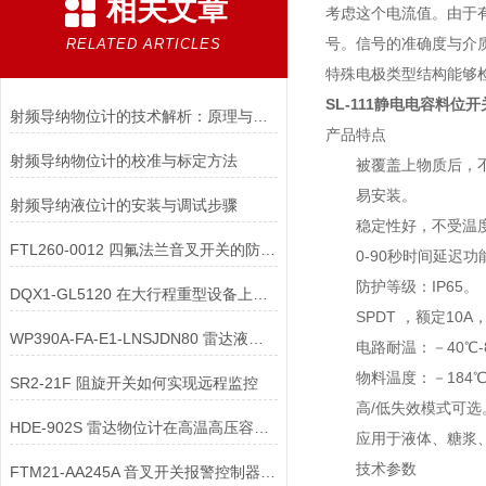
相关文章
考虑这个电流值。由于
号。信号的准确度与介
RELATED ARTICLES
特殊电极类型结构能够
SL-111静电电容料位
射频导纳物位计的技术解析：原理与应用
产品特点
射频导纳物位计的校准与标定方法
被覆盖上物质后，不
易安装。
射频导纳液位计的安装与调试步骤
稳定性好，不受温度
FTL260-0012 四氟法兰音叉开关的防涡流配件有何作用？
0-90秒时间延迟功
防护等级：IP65。
DQX1-GL5120 在大行程重型设备上，限位开关的选型需匹配哪些行程参数？
SPDT ，额定10A，1
WP390A-FA-E1-LNSJDN80 雷达液位计两线制与四线制接线的核心区别
电路耐温：－40℃-
物料温度：－184℃－8
SR2-21F 阻旋开关如何实现远程监控
高/低失效模式可选
HDE-902S 雷达物位计在高温高压容器中安装时，需采取哪些密封与隔热措施？
应用于液体、糖浆、
技术参数
FTM21-AA245A 音叉开关报警控制器如何维护