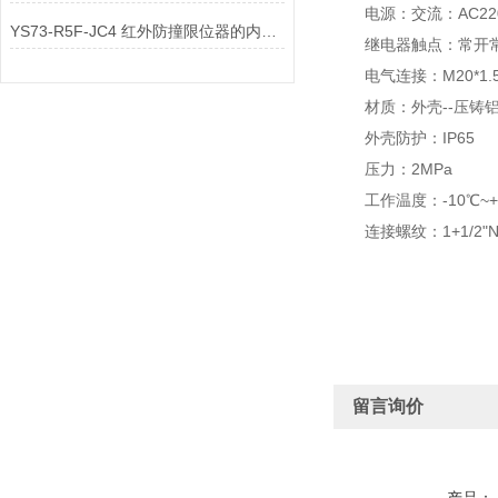
电源：交流：AC220V
YS73-R5F-JC4 红外防撞限位器的内部控制电路与输出配件是如何实现安全联锁
继电器触点：常开常闭结点
电气连接：M20*1.
材质：外壳--压铸铝 
外壳防护：IP65
压力：2MPa
工作温度：-10℃~+8
连接螺纹：1+1/2"NP
留言询价