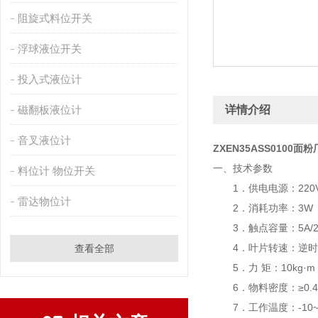
阻旋式料位开关
浮球液位开关
投入式液位计
磁翻板液位计
详情介绍
音叉液位计
ZXEN35ASS0100
一、技术参数
料位计 物位开关
1．供电电源：220VAC(A)
雷达物位计
2．消耗功率：3W
3．触点容量：5A/250
4．叶片转速：逆时针1r.
查看全部
5．力 矩：10kg·m (1
6．物料密度：≥0.4 g
7．工作温度：-10~80