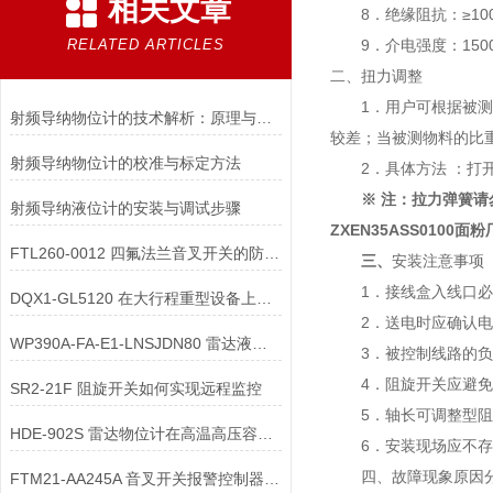
相关文章
8．绝缘阻抗：≥100MΩ
RELATED ARTICLES
9．介电强度：1500V
二、扭力调整
1．用户可根据被测
射频导纳物位计的技术解析：原理与应用
较差；当被测物料的比重
射频导纳物位计的校准与标定方法
2．具体方法 ：打开
※ 注：拉力弹簧
射频导纳液位计的安装与调试步骤
ZXEN35ASS0100
FTL260-0012 四氟法兰音叉开关的防涡流配件有何作用？
三、
安装注意事项
1．接线盒入线口必
DQX1-GL5120 在大行程重型设备上，限位开关的选型需匹配哪些行程参数？
2．送电时应确认电
WP390A-FA-E1-LNSJDN80 雷达液位计两线制与四线制接线的核心区别
3．被控制线路的负
4．阻旋开关应避免安
SR2-21F 阻旋开关如何实现远程监控
5．轴长可调整型阻旋
HDE-902S 雷达物位计在高温高压容器中安装时，需采取哪些密封与隔热措施？
6．安装现场应不存
四、故障现象原因分
FTM21-AA245A 音叉开关报警控制器如何维护