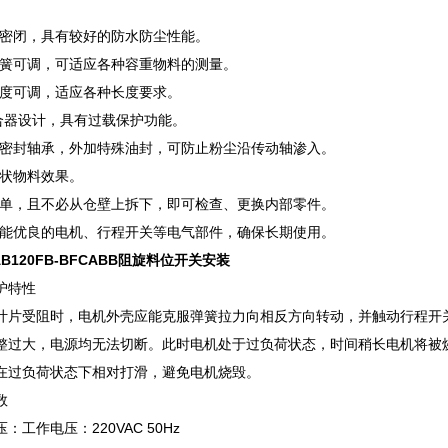
闭，具有较好的防水防尘性能。
可调，可适应各种容重物料的测量。
可调，适应各种长度要求。
器设计，具有过载保护功能。
封轴承，外加特殊油封，可防止粉尘沿传动轴渗入。
状物料效果。
，且不必从仓壁上拆下，即可检查、更换内部零件。
优良的电机、行程开关等电气部件，确保长期使用。
AB120FB-BFCABB阻旋料位开关安装
特性
受阻时，电机外壳应能克服弹簧拉力向相反方向转动，并触动行程开关
整过大，电源均无法切断。此时电机处于过负荷状态，时间稍长电机将被
在过负荷状态下相对打滑，避免电机烧毁。
数
作电压：220VAC 50Hz