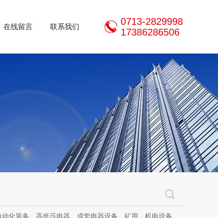
0713-2829998
在线留言
联系我们
17386286506
器设备、矿用，机电设备、机电设备及其配件、传动设备、减速机、电动机、传感器、气动液压元件、电器及其配件、电缆线、照明器材、，电器设计、研发、制造、加工、销售、租凭、维修、安装、调试。