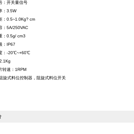
：开关量信号
3.5W
5~1.0Kg? cm
A/250VAC
.5g/ cm3
IP67
20℃~+60℃
1Kg
速：1RPM
I阻旋式料位控制器，阻旋式料位开关
价