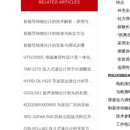
RELATED ARTICLES
特点
·外壳全密
·拉力弹簧
射频导纳物位计的技术解析：原理与应用
·探极长度
射频导纳物位计的校准与标定方法
·*的离合
·采用全密
射频导纳液位计的安装与调试步骤
·测量块
UTG2000C 电磁兼容性设计是一体化超声波物位计在复杂工业环境中稳定工作
·安装简单
·选用性能
7MF1570 投入式液位计用于白酒酿造的酒罐液位时，如何防止对设备的影响？
RSUXSBD
NYRD-DLYX20 导波雷达液位计的导波杆如何进行维护保养
电机保护
当检测叶片
GDSL551 超声波物位计探头的长期稳定性如何保障？
弹簧拉力调
KD220BXXE0800 为老旧厂区的非标溜槽“量身定做”防堵开关安装套件
制器传动轴
技术参
SR2-10FAA-500 防粉尘阻旋式料位开关的防尘结构与防爆结构可以兼容设计
工作电压：工
JYB-PO-LAG 投入式液位计的安装方式有哪些