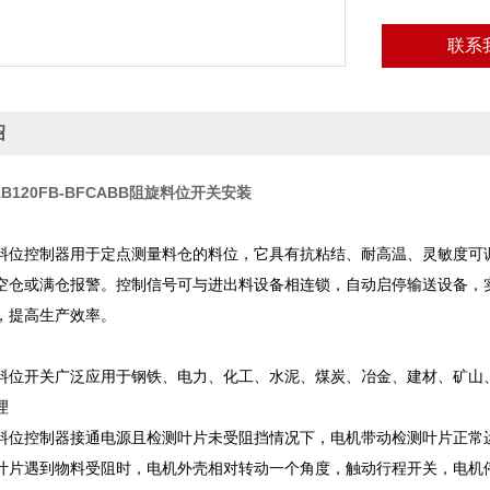
联系
绍
AB120FB-BFCABB阻旋料位开关安装
控制器用于定点测量料仓的料位，它具有抗粘结、耐高温、灵敏度可调
空仓或满仓报警。控制信号可与进出料设备相连锁，自动启停输送设备，
，提高生产效率。
开关广泛应用于钢铁、电力、化工、水泥、煤炭、冶金、建材、矿山、
理
控制器接通电源且检测叶片未受阻挡情况下，电机带动检测叶片正常运转
叶片遇到物料受阻时，电机外壳相对转动一个角度，触动行程开关，电机