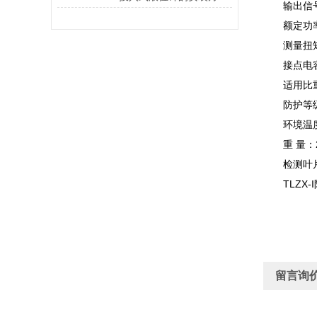
输出信号
额定功率：
测量扭矩：0.
接点电容：5
适用比重：0
防护等级：
环境温度：-
重 量：2.
检测叶片转
TLZX-
留言询