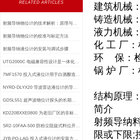
RELATED ARTICLES
建筑机械
铸造机械
射频导纳物位计的技术解析：原理与应用
液力机械
射频导纳物位计的校准与标定方法
化 工 厂
射频导纳液位计的安装与调试步骤
环 保：
UTG2000C 电磁兼容性设计是一体化超声波物位计在复杂工业环境中稳定工作
锅 炉 厂
7MF1570 投入式液位计用于白酒酿造的酒罐液位时，如何防止对设备的影响？
NYRD-DLYX20 导波雷达液位计的导波杆如何进行维护保养
结构原理
GDSL551 超声波物位计探头的长期稳定性如何保障？
简介
KD220BXXE0800 为老旧厂区的非标溜槽“量身定做”防堵开关安装套件
射频导纳
SR2-10FAA-500 防粉尘阻旋式料位开关的防尘结构与防爆结构可以兼容设计
限或下限
JYB-PO-LAG 投入式液位计的安装方式有哪些