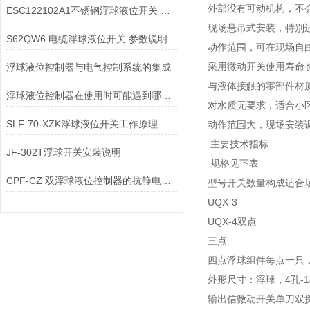
外部没有可动机构，不
ESC122102A1不锈钢浮球液位开关 安装说明
现场悬吊式安装，特别
S62QW6 电缆浮球液位开关 参数说明
动作范围，可在现场自
采用微动开关使用寿命
浮球液位控制器与电气控制系统的集成
与液体接触的零部件材
浮球液位控制器在使用时可能遇到哪些问题?如何解决?
对水质无要求，适合小
SLF-70-XZK浮球液位开关工作原理
动作范围大，现场安装
主要技术指标
JF-302T浮球开关安装说明
规格见下表
CPF-CZ 双浮球液位控制器的抗静电接地组件
型号开关数量构成适合场
UQX-3
UQX-4双点
三点
四点浮球组件每点一只
外形尺寸：浮球，4孔-1
输出信微动开关单刀双