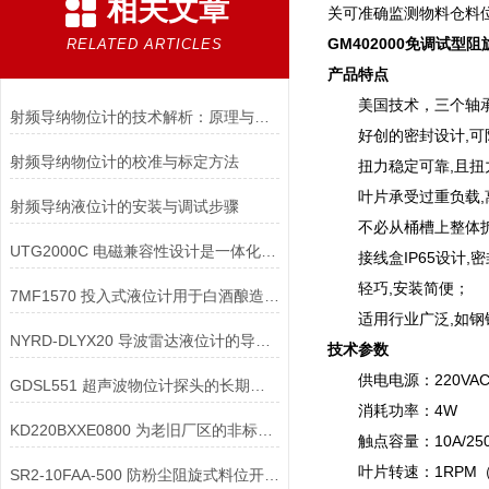
相关文章
关可准确监测物料仓料
GM402000免调试型
RELATED ARTICLES
产品特点
美国技术，三个轴承
射频导纳物位计的技术解析：原理与应用
好创的密封设计,可
射频导纳物位计的校准与标定方法
扭力稳定可靠,且扭
叶片承受过重负载,离
射频导纳液位计的安装与调试步骤
不必从桶槽上整体拆除
UTG2000C 电磁兼容性设计是一体化超声波物位计在复杂工业环境中稳定工作
接线盒IP65设计,密
轻巧,安装简便；
7MF1570 投入式液位计用于白酒酿造的酒罐液位时，如何防止对设备的影响？
适用行业广泛,如钢铁
NYRD-DLYX20 导波雷达液位计的导波杆如何进行维护保养
技术参数
供电电源：220VAC/11
GDSL551 超声波物位计探头的长期稳定性如何保障？
消耗功率：4W
KD220BXXE0800 为老旧厂区的非标溜槽“量身定做”防堵开关安装套件
触点容量：10A/250
叶片转速：1RPM（
SR2-10FAA-500 防粉尘阻旋式料位开关的防尘结构与防爆结构可以兼容设计