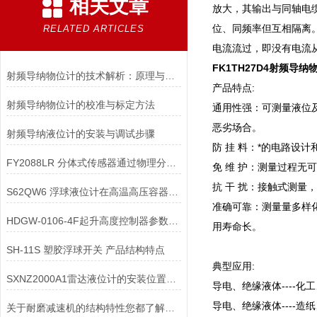
相关文章
放大，其输出与同轴电
位、同频率但互相隔离
RELATED ARTICLES
电流流过，即没有电流
FK1TH27D4射频导
射频导纳物位计的技术解析：原理与应用
产品特点:
射频导纳物位计的校准与标定方法
通用性强：可测量液位及
恶劣场合。
射频导纳液位计的安装与调试步骤
防 挂 料：*的电路设
FY2088LR 分体式传感器通过物理分离耐高温传感器与敏感电子变送器
免 维 护：测量过程无
抗 干 扰：接触式测
S62QW6 浮球液位计在高温高压容器中安装时，需采取哪些隔热措施？
准确可靠：测量量多样
HDGW-0106-4F起升高度控制器参数说明
用寿命长。
SH-11S 塑胶浮球开关 产品结构特点
典型应用:
SXNZ2000A1雷达液位计的安装位置如何选择
导电、绝缘液体----
导电、绝缘液体----
关于耐磨减速机的结构特性您都了解吗？