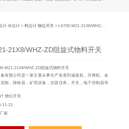
位计 水位计
>
料位计 物位开关
> L6700-M21-21X8/WHZ-ZD阻旋式物料开关
M21-21X8/WHZ-ZD阻旋式物料开关
0-M21-21X8/WHZ-ZD阻旋式物料开关
装备有限公司是一家主要从事生产各系列减速机，升降机、金
压泥炮，除铁器，矿用设备，仪器仪表，开关，电子控制器等
计 物位开关
广，主要应用于冶金、矿山、起重、建筑、运输、化工、电
11-21
、印刷、橡塑，港口等行业。
厂家