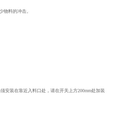
少物料的冲击。
必须安装在靠近入料口处，请在开关上方
200mm
处加装