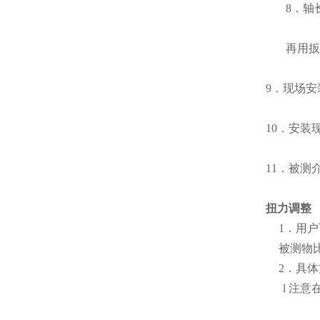
8
．轴
再用扳
9
．现场安
10
．安装
11
．被测
扭力调整
1
．用户
被测物
2
．具体
l
注意