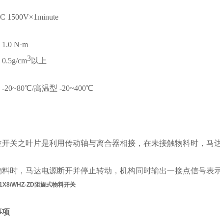
C 1500V
×
1minute
：
1
.0
N
·
m
3
：
0.
5
g/cm
以上
：
-20~80
℃
/
高温型
-20~400
℃
位开关之叶片是利用传动轴与离合器相接，在未接触物料时，马
物料时，马达电
源断开并停止转动，机构同时输出一接点信号表
-21X8/WHZ-ZD阻旋式物料开关
事项