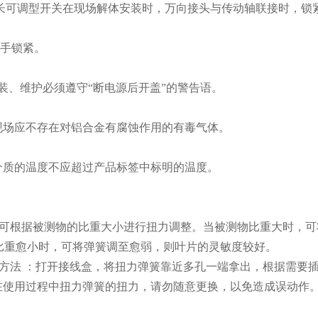
长可调型开关在现场解体安装时，万向接头与传动轴联接时，锁
手锁
紧。
装、维护必须遵守“断电源后开盖”的警告语。
现场应不存在对铝合金有腐蚀作用的有毒气体。
介质的温度不应超过产品标签中标明的温度。
可根据被测物的比重大小进行扭力调整。当被测物比重大时，可
比重愈小时，可将弹簧调至愈弱，则叶片的灵敏度较好。
方法
：打开接线盒，将扭力弹簧靠近多孔一端拿出，根据需要插
在使用过程中扭力弹簧的扭力，请勿随意更换，以免造成误动作