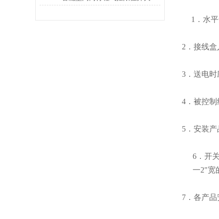
1
．水平
2
．接线盒
3
．送电时
4
．被控制
5
．安装产
6
．开
一
2
"
宽
7
．各产品