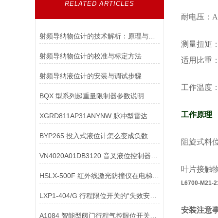
RELATED ARTICLES
耐电压：
A
射频导纳物位计的技术解析：原理与应用
测量扭矩
射频导纳物位计的校准与标定方法
适用比重
射频导纳液位计的安装与调试步骤
工作温度
BQX 型系列起重量限制器参数说明
工作原理
XGRD811AP31ANYNW 脉冲型雷达液位计及其误差分析
BYP265 投入式液位计怎么变成负数
阻旋式料
VN4020A01DB3120 音叉液位控制器的密封圈在出现粘连卡死该如何判断
叶片接触
HSLX-500F 红外线激光防撞仪在电梯价值
L6700-M21
LXP1-404/G 行程限位开关的“失效安全”设计理念是如何实现的？
安装注意
A1084 智能型阀门行程气控限位开关中，如何处理行程信号与气控指令？