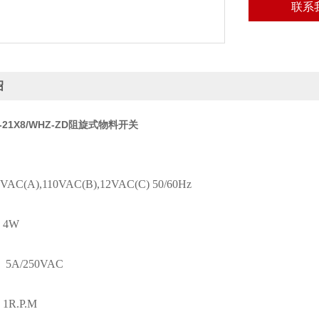
联系
绍
21-21X8/WHZ-ZD阻旋式物料开关
0VAC(
A
)
,
11
0VAC(B),
12
VAC(C) 50/60Hz
：
4
W
：
5
A/250VAC
：
1R.P.M