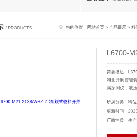
示
您的位置：
网站首页
>
产品展示
>
料
/ PRODUCTS
L6700-
简要描述：L670
湖北开航智能
属探测仪，液
产品。
所属分类：料位
公司产品覆盖
更新时间：2025-
力、轻纺、食品
厂商性质：生产