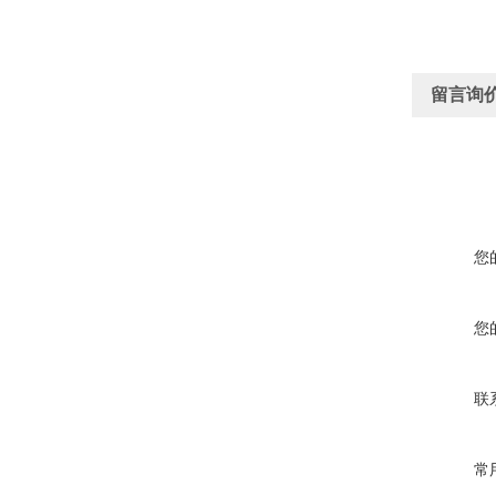
留言询
您
您
联
常