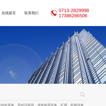
0713-2829998
在线留言
联系我们
17386286506
器设备、矿用，机电设备、机电设备及其配件、传动设备、减速机、电动机、传感器、气动液压元件、电器及其配件、电缆线、照明器材、，电器设计、研发、制造、加工、销售、租凭、维修、安装、调试。