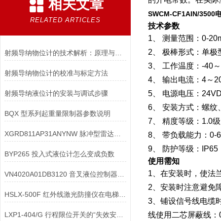
相关文章
SWCM-CF1AIN/35
RELATED ARTICLES
技术参数
1、 测量范围：0-2
2、 极棒形式：单
射频导纳物位计的技术解析：原理与应用
3、 工作温度：-40～
射频导纳物位计的校准与标定方法
4、 输出电流：4～2
射频导纳液位计的安装与调试步骤
5、 电源电压：24V
6、 安装方式：螺
BQX 型系列起重量限制器参数说明
7、 精度等级：1.0级
XGRD811AP31ANYNW 脉冲型雷达液位计及其误差分析
8、 带负载能力：0-6
9、 防护等级：IP65
BYP265 投入式液位计怎么变成负数
使用需知
1、在安装时，使法
VN4020A01DB3120 音叉液位控制器的密封圈在出现粘连卡死该如何判断
2、安装时注意避免
HSLX-500F 红外线激光防撞仪在电梯价值
3、铺设信号线电缆
LXP1-404/G 行程限位开关的“失效安全”设计理念是如何实现的？
线使用二芯屏蔽线：0