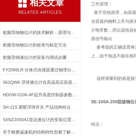
相关文章
工作原理：
RELATED ARTICLES
基于导纳原理，由容
当容器内物料上升与探
介电常数，所以该电容
射频导纳物位计的技术解析：原理与应用
器信号输出
射频导纳物位计的校准与标定方法
参考值的正确设置将
上，由于电流不能在相
射频导纳液位计的安装与调试步骤
FY2088LR 分体式传感器通过物理分离耐高温传感器与敏感电子变送器
这样测量到的就是探
S62QW6 浮球液位计在高温高压容器中安装时，需采取哪些隔热措施？
HDGW-0106-4F起升高度控制器参数说明
SE-10SA-250阻旋物位
SH-11S 塑胶浮球开关 产品结构特点
SXNZ2000A1雷达液位计的安装位置如何选择
特点：
关于耐磨减速机的结构特性您都了解吗？