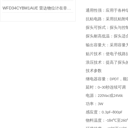
WFD34CYBM1AUE 雷达物位计在非接触测量方面有哪些技术优势
通用性强：应用于各种
抗粘电路：采用抗粘附
探头可拆式：探头与控
探头耐高低温：探头适
输出容量大：采用容量
贴片技术：使电子线路
浪压技术：提高了探头
技术参数
继电器容量：
，额
DPDT
延时：
秒连续可调
0~30
电源：
或
220Vac
2
功率：
感应度：
0.3
物料温度：
至
-184℃
26