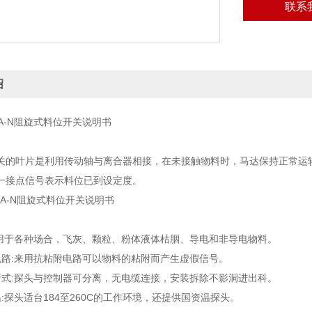
联系
绍
B8A-N阻旋式料位开关说明书
关的叶片是利用传动轴与离合器相接，在未接触物料时，马达保持正常运
一接点信号表示料位已到设定度。
6B8A-N阻旋式料位开关说明书
应用于各种场合，飞灰、颗粒、粉体液体枯胭、导电和非导电物料。
电路:来用抗粘附电路可以物料的粘附而产生虚假信号。
折式:探头与控制器可分离，无电缆连接，安装拆除不影洞进出科。
:探头适台184至260C的工作环境，还提供国资温探头。