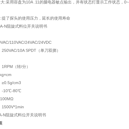
大:采用容盘为10A .11的腿电器敏点输出，并有状态灯显示工作状态，0
。
术:提了探头的使用压力，延长的使用寿命
6B8A-N阻旋式料位开关说明书
VAC/110VAC/24VAC/24VDC
250VAC/10A SPDT（单刀双掷）
：1RPM（转/分）
kg×cm
0.5g/cm3
-10℃-80℃
100MΩ
500V*1min
B8A-N阻旋式料位开关说明书
项