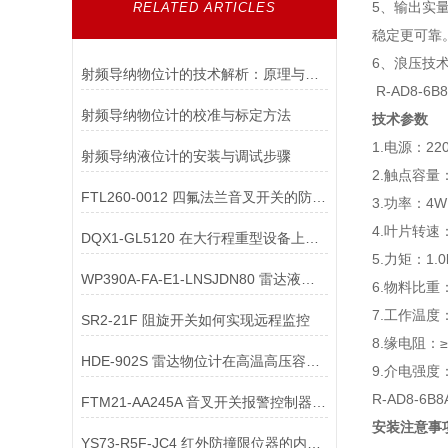
5、输出实量
RELATED ARTICLES
稳定更可靠
6、浪压技
射频导纳物位计的技术解析：原理与应用
R-AD8-
射频导纳物位计的校准与标定方法
技术参数
1.电源：220
射频导纳液位计的安装与调试步骤
2.触点容量：
FTL260-0012 四氟法兰音叉开关的防涡流配件有何作用？
3.功率：4W
4.叶片转速
DQX1-GL5120 在大行程重型设备上，限位开关的选型需匹配哪些行程参数？
5.力矩：1.0
WP390A-FA-E1-LNSJDN80 雷达液位计两线制与四线制接线的核心区别
6.物料比重：≥
7.工作温度：
SR2-21F 阻旋开关如何实现远程监控
8.缘电阻：≥
HDE-902S 雷达物位计在高温高压容器中安装时，需采取哪些密封与隔热措施？
9.介电强度：1
R-AD8-6
FTM21-AA245A 音叉开关报警控制器如何维护
安装注意事
YS73-R5F-JC4 红外防撞限位器的内部控制电路与输出配件是如何实现安全联锁