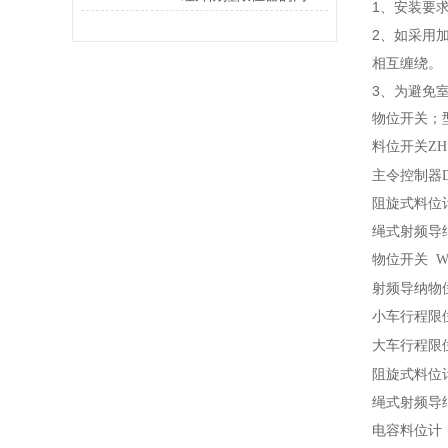
1、安装要
2、如采用
相互缠绕。
3、为避免
物位开关；
料位开关
ZH
主令控制器
阻旋式料位
绳式射频导
物位开关
WT
射频导纳物
小车行程限
大车行程限
阻旋式料位
绳式射频导
电容料位计