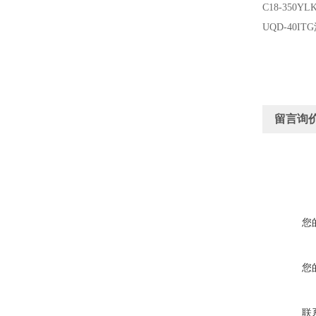
C18-350YL
UQD-40ITG
留言询
您
您
联