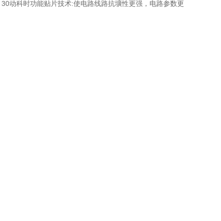
~ 30动科时功能贴片技术:使电路线路抗壙性更强，电路参数更