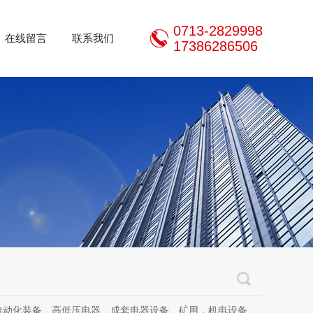
0713-2829998
在线留言
联系我们
17386286506
器设备、矿用，机电设备、机电设备及其配件、传动设备、减速机、电动机、传感器、气动液压元件、电器及其配件、电缆线、照明器材、，电器设计、研发、制造、加工、销售、租凭、维修、安装、调试。