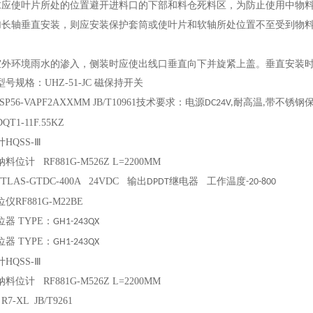
求应使叶片所处的位置避开进料口的下部和料仓死料区，为防止使用中物
加长轴垂直安装，则应安装保护套筒或使叶片和软轴所处位置不至受到物
室外环境雨水的渗入，侧装时应使出线口垂直向下并旋紧上盖。垂直安装
型号规格：
UHZ-51-JC
磁保持开关
SP56-VAPF2AXXMM JB/T10961
技术要求：电源
耐高温
带不锈钢
DC24V,
,
DQT1-11F.55KZ
计
HQSS-
Ⅲ
纳料位计
RF881G-M526Z L=2200MM
LAS-GTDC-400A 24VDC
输出
继电器 工作温度
DPDT
-20-800
位仪
RF881G-M22BE
位器
TYPE
：
GH1-243QX
位器
TYPE
：
GH1-243QX
计
HQSS-
Ⅲ
纳料位计
RF881G-M526Z L=2200MM
R7-XL JB/T9261