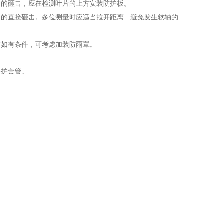
料的砸击，应在检测叶片的上方安装防护板。
料的直接砸击。多位测量时应适当拉开距离，避免发生软轴的
时如有条件，可考虑加装防雨罩。
保护套管。