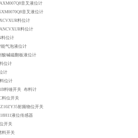
NAXM007Q8
音叉液位计
5XM0070Q8
音叉液位计
XXCVXUR
料位计
DANCVXUR
料位计
N
料位计
智能气泡液位计
耐酸碱磁翻板液位计
料位计
位计
料位计
1B
料锤开关 布料计
C
料位开关
Z10ZY35
射频物位开关
18H11
液位传感器
位开关
堵料开关