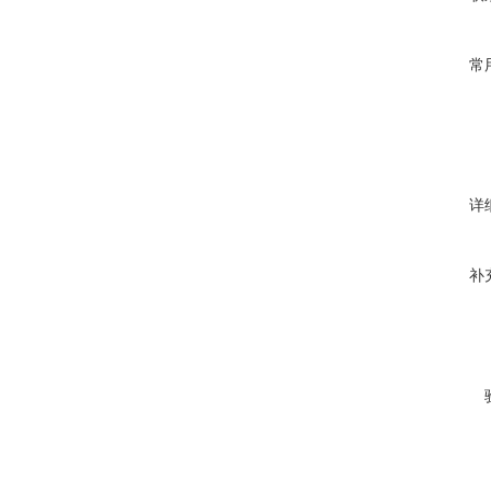
常
详
补