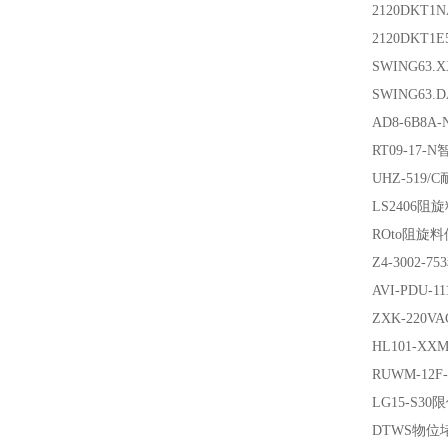
2120DKT1
2120DKT1E
SWING63.
SWING63.
AD8-6B8A-
RT09-17-N
UHZ-519/C
LS2406
阻旋
ROto
阻旋料
Z4-3002-753
AVI-PDU-11
ZXK-220VA
HL101-XXM
RUWM-12F-
LG15-S30
限
DTWS
物位