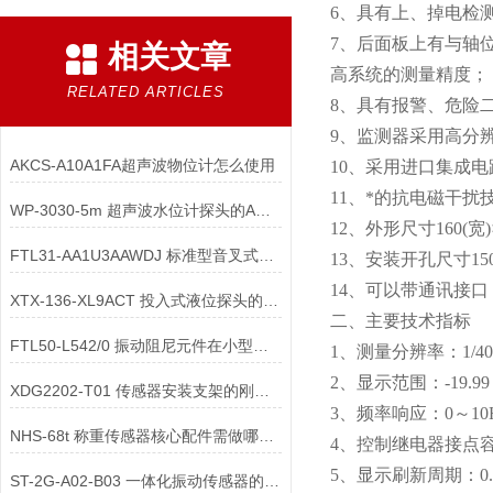
6、具有上、掉电检
7、后面板上有与轴
相关文章
高系统的测量精度；
RELATED ARTICLES
8、具有报警、危险
9、监测器采用高分辨
AKCS-A10A1FA超声波物位计怎么使用
10、采用进口集成
11、*的抗电磁干
WP-3030-5m 超声波水位计探头的AGC电路
12、外形尺寸160(宽)×
FTL31-AA1U3AAWDJ 标准型音叉式物位开关的信号传输距离受哪些因素限制
13、安装开孔尺寸150(
14、可以带通讯接
XTX-136-XL9ACT 投入式液位探头的校准周期如何确定？
二、主要技术指标
FTL50-L542/0 振动阻尼元件在小型音叉物位开关中的作用
1、测量分辨率：1/40
2、显示范围：-19.99 
XDG2202-T01 传感器安装支架的刚度对水平低频振动测量有何影响？
3、频率响应：0～10Hz
NHS-68t 称重传感器核心配件需做哪些防结露改造？
4、控制继电器接点容量：
5、显示刷新周期：0.
ST-2G-A02-B03 一体化振动传感器的 “过载校准” 如何进行？