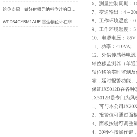
6、测量控制周期：10
给你支招！做好射频导纳料位计的日常保养
7、变送输出：4～20m
8、工作环境温度：0～
WFD34CYBM1AUE 雷达物位计在非接触测量方面有哪些技术优势
9、工作环境湿度：5
10、电源电压： 85V～2
11、功率：≤10VA;
12、外供传感器电源：
轴位移监测器（单通
轴位移的实时监测及
靠，延时报警功能、
保证JX5012B在
JX5012B是专
1、可与本公司JX2
2、报警值可通过面
3、面板按键可调整
4、30秒不按操作键