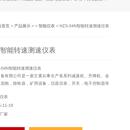
站首页
>
产品展示
> >
智能仪表
> HZS-04N智能转速测速仪表
4N智能转速测速仪表
-04N智能转速测速仪表
装备有限公司是一家主要从事生产各系列减速机，升降机、金
压泥炮，除铁器，矿用设备，仪器仪表，开关，电子控制器等
仪表
广，主要应用于冶金、矿山、起重、建筑、运输、化工、电
11-19
、印刷、橡塑，港口等行业。
厂家