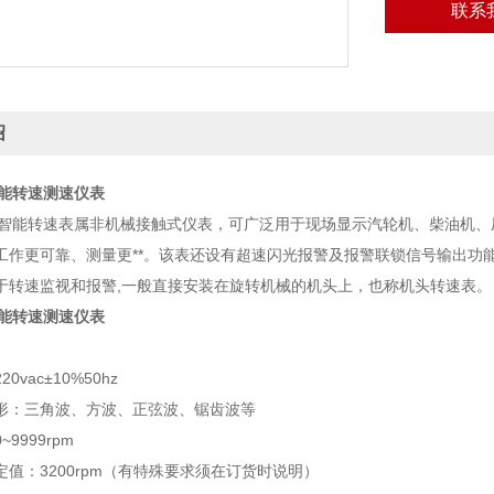
联系
绍
N智能转速测速仪表
4N型智能转速表属非机械接触式仪表，可广泛用于现场显示汽轮机、柴油机
工作更可靠、测量更**。该表还设有超速闪光报警及报警联锁信号输出功
于转速监视和报警,一般直接安装在旋转机械的机头上，也称机头转速表。
N智能转速测速仪表
0vac±10%50hz
形：三角波、方波、正弦波、锯齿波等
9999rpm
值：3200rpm（有特殊要求须在订货时说明）