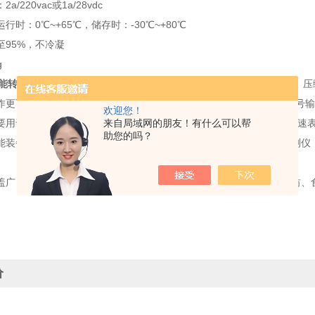
/220vac或1a/28vdc
行时：0℃~+65℃，储存时：-30℃~+80℃
至95%，不冷凝
g
智能转速表
属非机械接触式仪表，可广泛用于现场显示汽轮机、柴油机、压
作更可靠、测量更**。智能转速表该表还设有超速闪光报*及报*联锁信号
欢迎您！
要用于转速监视和报*,一般直接安装在旋转机械的机头上，也称机头转速
来自局域网的朋友！有什么可以帮
助您的吗？
能装备有限公司是一家主要从事生产各系列减速机，升降机、金属探测仪
盖广，主要应用于冶金、矿山、起重、建筑、运输、化工、电力、轻纺、
价