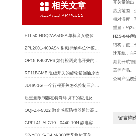
开关量输出：2a
相关文章
温度范围：运
RELATED ARTICLES
相对湿度：
重量：约2k
FTL50-HGQ2AA5G5A 单棒音叉物位计在多介质分层测量中
HZS-04N
结构，使工
ZPL2001-400ASN 射频导纳料位计模块设计需要考虑哪些环境因素
速系统，主
OP18-K400VP6 如何检测光电开关的输出信号稳定性？
湖北开航智
器等产品。
RP11BGME 阻旋开关的齿轮箱漏油原因
公司产品覆
JDHK-1G 一个行程开关怎么控制三台电机
起重量限制器在特殊环境下的应用及注意事项
OQFZ-F5322 激光感应防撞器通过高频率采样、多传感器融合与智能算法协同
留言询
GRFL41-ALG10-L0440-10N 静电容物位开关的探头配件在清洗场合的便利性？
SP-YC01S-C-LM-300音叉物位开关用途