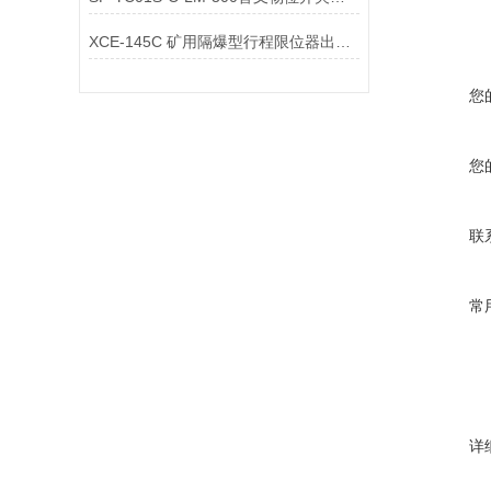
XCE-145C 矿用隔爆型行程限位器出现不动作故障，可能的原因有哪些？
您
您
联
常
详