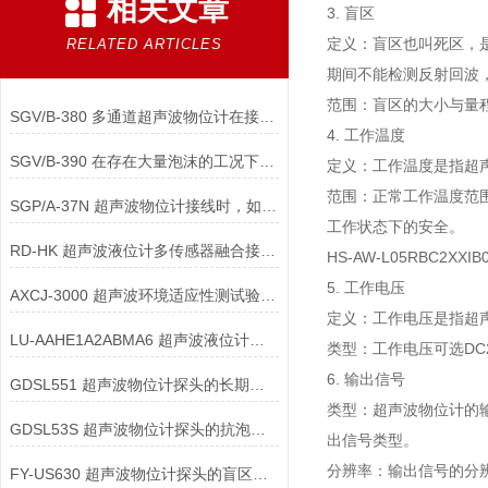
相关文章
3. 盲区
定义：盲区也叫死区，
RELATED ARTICLES
期间不能检测反射回波
范围：盲区的大小与量程
SGV/B-380 多通道超声波物位计在接线时如何进行地址分配与防冲突设置？
4. 工作温度
SGV/B-390 在存在大量泡沫的工况下，超声波物位计接线与安装应如何配合？
定义：工作温度是指超
范围：正常工作温度范围
SGP/A-37N 超声波物位计接线时，如何正确配置仪表的“阻尼时间”参数？
工作状态下的安全。
RD-HK 超声波液位计多传感器融合接口配件：工艺全景数据的基石
HS-AW-L05RBC2XXIB
5. 工作电压
AXCJ-3000 超声波环境适应性测试验证配件：出厂前的质量守门员
定义：工作电压是指超
LU-AAHE1A2ABMA6 超声波液位计电磁兼容设计组件：信号纯净的幕后功臣
类型：工作电压可选DC
6. 输出信号
GDSL551 超声波物位计探头的长期稳定性如何保障？
类型：超声波物位计的输
GDSL53S 超声波物位计探头的抗泡沫干扰能力如何实现？
出信号类型。
分辨率：输出信号的分辨
FY-US630 超声波物位计探头的盲区优化有哪些技术手段？